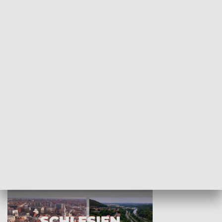
KULTURA I SZTUKA
Wejściówka
Zakładka
MNIEJSZOŚCI