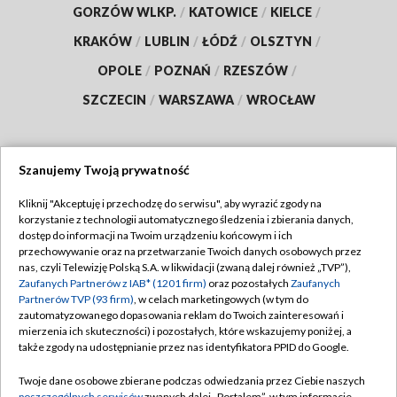
GORZÓW WLKP.
/
KATOWICE
/
KIELCE
/
KRAKÓW
/
LUBLIN
/
ŁÓDŹ
/
OLSZTYN
/
OPOLE
/
POZNAŃ
/
RZESZÓW
/
SZCZECIN
/
WARSZAWA
/
WROCŁAW
Szanujemy Twoją prywatność
Dołącz do nas:
Kliknij "Akceptuję i przechodzę do serwisu", aby wyrazić zgody na
korzystanie z technologii automatycznego śledzenia i zbierania danych,
TVP
dostęp do informacji na Twoim urządzeniu końcowym i ich
Abonament TVP
przechowywanie oraz na przetwarzanie Twoich danych osobowych przez
Regulamin TVP
nas, czyli Telewizję Polską S.A. w likwidacji (zwaną dalej również „TVP”),
Emisja w TVP
Zaufanych Partnerów z IAB* (1201 firm)
oraz pozostałych
Zaufanych
Polityka prywatności
Partnerów TVP (93 firm)
, w celach marketingowych (w tym do
Centrum informacji TVP
Moje zgody
zautomatyzowanego dopasowania reklam do Twoich zainteresowań i
mierzenia ich skuteczności) i pozostałych, które wskazujemy poniżej, a
Naziemna Telewizja Cyfrowa
Pomoc
także zgody na udostępnianie przez nas identyfikatora PPID do Google.
Sklep TVP
Biuro reklamy
Twoje dane osobowe zbierane podczas odwiedzania przez Ciebie naszych
Rada Programowa
poszczególnych serwisów
zwanych dalej „Portalem”, w tym informacje