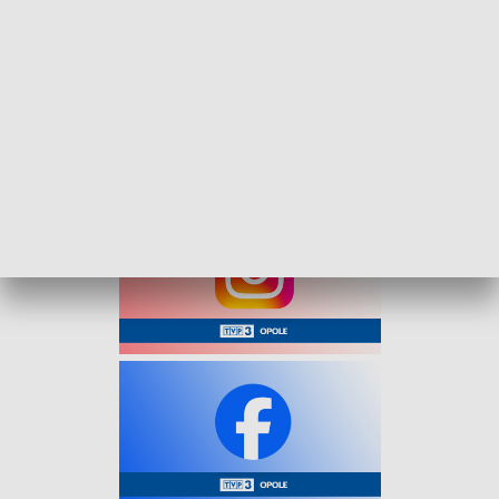
eskortę samochodu. Korzystając z sygnałów
uprzywilejowania, sprawnie i bezpiecznie doprowadzili
rodzinę do szpitala w Opolu.
Chłopiec, który urodził się jako wcześniak, wraca już do
zdrowia pod opieką specjalistów.