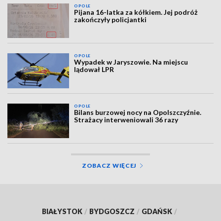
OPOLE
Pijana 16-latka za kółkiem. Jej podróż
zakończyły policjantki
OPOLE
Wypadek w Jaryszowie. Na miejscu
lądował LPR
OPOLE
Bilans burzowej nocy na Opolszczyźnie.
Strażacy interweniowali 36 razy
ZOBACZ WIĘCEJ
BIAŁYSTOK
/
BYDGOSZCZ
/
GDAŃSK
/