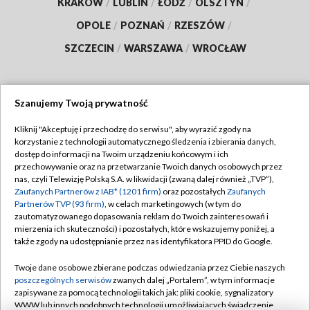
KRAKÓW
/
LUBLIN
/
ŁÓDŹ
/
OLSZTYN
/
OPOLE
/
POZNAŃ
/
RZESZÓW
/
SZCZECIN
/
WARSZAWA
/
WROCŁAW
Szanujemy Twoją prywatność
Dołącz do nas:
Kliknij "Akceptuję i przechodzę do serwisu", aby wyrazić zgody na
korzystanie z technologii automatycznego śledzenia i zbierania danych,
TVP
dostęp do informacji na Twoim urządzeniu końcowym i ich
Abonament TVP
przechowywanie oraz na przetwarzanie Twoich danych osobowych przez
Regulamin TVP
nas, czyli Telewizję Polską S.A. w likwidacji (zwaną dalej również „TVP”),
Emisja w TVP
Zaufanych Partnerów z IAB* (1201 firm)
oraz pozostałych
Zaufanych
Polityka prywatności
Partnerów TVP (93 firm)
, w celach marketingowych (w tym do
Centrum informacji TVP
Moje zgody
zautomatyzowanego dopasowania reklam do Twoich zainteresowań i
mierzenia ich skuteczności) i pozostałych, które wskazujemy poniżej, a
Naziemna Telewizja Cyfrowa
Pomoc
także zgody na udostępnianie przez nas identyfikatora PPID do Google.
Sklep TVP
Biuro reklamy
Twoje dane osobowe zbierane podczas odwiedzania przez Ciebie naszych
Rada Programowa
poszczególnych serwisów
zwanych dalej „Portalem”, w tym informacje
Kontakt
zapisywane za pomocą technologii takich jak: pliki cookie, sygnalizatory
System NOS
WWW lub innych podobnych technologii umożliwiających świadczenie