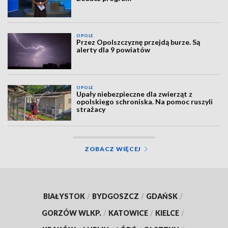
OPOLE
Przez Opolszczyznę przejdą burze. Są
alerty dla 9 powiatów
OPOLE
Upały niebezpieczne dla zwierząt z
opolskiego schroniska. Na pomoc ruszyli
strażacy
ZOBACZ WIĘCEJ
BIAŁYSTOK
/
BYDGOSZCZ
/
GDAŃSK
/
GORZÓW WLKP.
/
KATOWICE
/
KIELCE
/