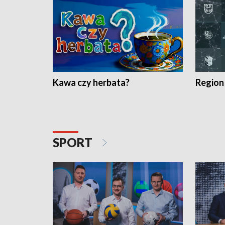
Kawa czy herbata?
Region
SPORT