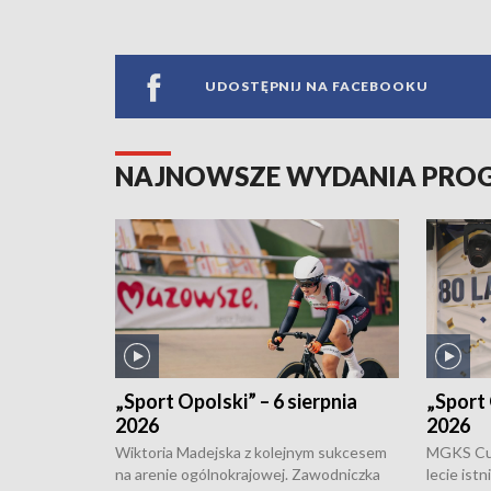
UDOSTĘPNIJ NA FACEBOOKU
NAJNOWSZE WYDANIA PR
„Sport Opolski” – 6 sierpnia
„Sport 
2026
2026
Wiktoria Madejska z kolejnym sukcesem
MGKS Cuk
na arenie ogólnokrajowej. Zawodniczka
lecie ist