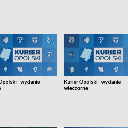
 na sportowo. W programie
Kowalczykiem z opolskiego AZS-u 
 turnieju eliminacyjnym
składzie - wygrała dwa z trzech tur
h Mistrzostw w siatkówce
w ramach Ligi Narodów. Rywalizacja
 amatorów w Opolu oraz o
odbyła się w węgierskim Szolnok.
lejarza Opole. Zapraszamy!
Opolski - wydanie
Kurier Opolski - wydanie
e
wieczorne