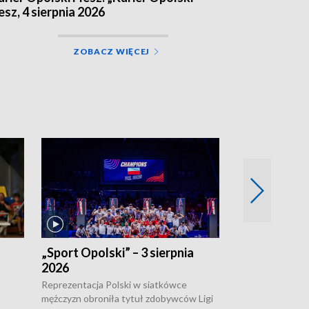
lesz, 4 sierpnia 2026
ZOBACZ WIĘCEJ
„Sport Opolski” – 3 sierpnia
„Sport Opolsk
2026
Reprezentacja P
mężczyzn w półfi
Reprezentacja Polski w siatkówce
meczu ćwierćfin
mężczyzn obroniła tytuł zdobywców Ligi