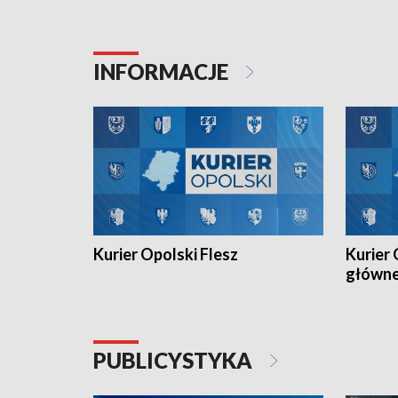
Klubu Kolarskiego Ziemia Brzeska
odbył się
została podwójna Mistrzynią Polski
również o
Juniorów Młodszych w kolarstwie
Otwartyc
torowym.
plażowej
INFORMACJE
meczu Ko
Kurier Opolski Flesz
Kurier 
główn
PUBLICYSTYKA