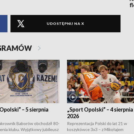
f
UDOSTĘPNIJ NA X
OGRAMÓW
Opolski” – 5 sierpnia
„Sport Opolski” – 4 sierpnia
2026
rownik Baborów obchodził 80-
Reprezentacja Polski do lat 21 w
nienia klubu. Wyjątkowy jubileusz
koszykówce 3x3 – z Mikołajem