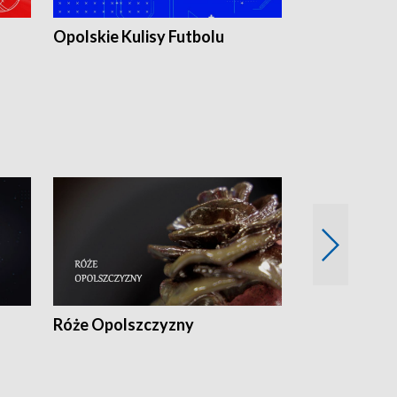
Opolskie Kulisy Futbolu
Złote chwile
sportu
Róże Opolszczyzny
Czas report