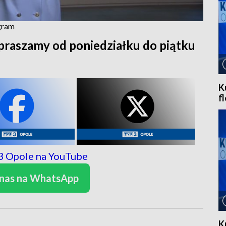
ogram
praszamy od poniedziałku do piątku
K
f
 nas na WhatsApp
K