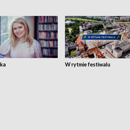
ka
W rytmie festiwalu