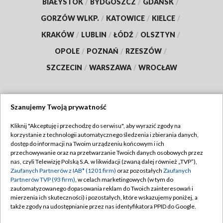
BIAŁYSTOK
/
BYDGOSZCZ
/
GDAŃSK
/
GORZÓW WLKP.
/
KATOWICE
/
KIELCE
/
KRAKÓW
/
LUBLIN
/
ŁÓDŹ
/
OLSZTYN
/
OPOLE
/
POZNAŃ
/
RZESZÓW
/
SZCZECIN
/
WARSZAWA
/
WROCŁAW
Szanujemy Twoją prywatność
Dołącz do nas:
Kliknij "Akceptuję i przechodzę do serwisu", aby wyrazić zgody na
korzystanie z technologii automatycznego śledzenia i zbierania danych,
TVP
dostęp do informacji na Twoim urządzeniu końcowym i ich
Abonament TVP
przechowywanie oraz na przetwarzanie Twoich danych osobowych przez
Regulamin TVP
nas, czyli Telewizję Polską S.A. w likwidacji (zwaną dalej również „TVP”),
Emisja w TVP
Zaufanych Partnerów z IAB* (1201 firm)
oraz pozostałych
Zaufanych
Polityka prywatności
Partnerów TVP (93 firm)
, w celach marketingowych (w tym do
Centrum informacji TVP
Moje zgody
zautomatyzowanego dopasowania reklam do Twoich zainteresowań i
mierzenia ich skuteczności) i pozostałych, które wskazujemy poniżej, a
Naziemna Telewizja Cyfrowa
Pomoc
także zgody na udostępnianie przez nas identyfikatora PPID do Google.
Sklep TVP
Biuro reklamy