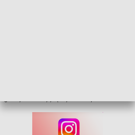
Wypadek w Suchej Psinie. Dwa śmigłowce LPR na miejscu
Liczne zastępy służb i całkowicie zablokowana droga. Tak
wyglądały działania ratunkowe po poważnym wypadku do
którego doszło popołudniu w Suchej Psinie w powiecie
głubczyckim. Zderzyły się trzy samochody.