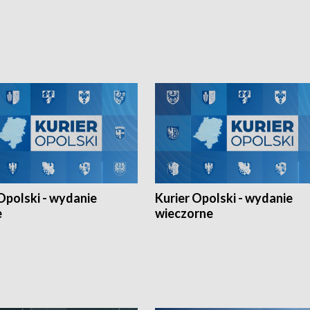
kiem z opolskiego AZS-u w
Narodów. W finale pokonali Amery
- wygrała dwa z trzech turniejów
po tie-breaku. W meczu nie zabrakł
Ligi Narodów. Rywalizacja
opolskich wątków.
ę w węgierskim Szolnok.
Opolski - wydanie
Kurier Opolski - wydanie
e
wieczorne