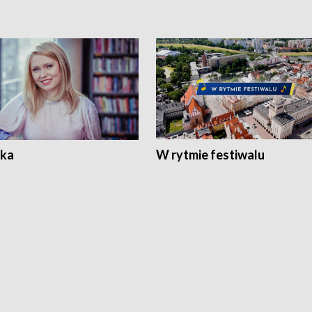
ka
W rytmie festiwalu