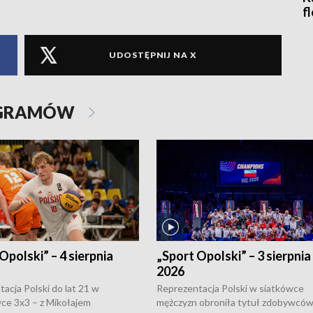
f
UDOSTĘPNIJ NA X
OGRAMÓW
Opolski” – 4 sierpnia
„Sport Opolski” – 3 sierpnia
2026
acja Polski do lat 21 w
Reprezentacja Polski w siatkówce
ce 3x3 – z Mikołajem
mężczyzn obroniła tytuł zdobywców 