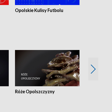
Opolskie Kulisy Futbolu
Złote chwile
sportu
Róże Opolszczyzny
Czas report