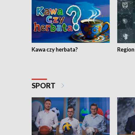
Kawa czy herbata?
Region
SPORT