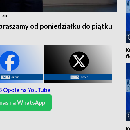
ogram
praszamy od poniedziałku do piątku
K
f
 nas na WhatsApp
K