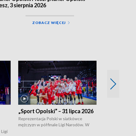
lesz, 3 sierpnia 2026
ZOBACZ WIĘCEJ
„Sport Opolski” – 31 lipca 2026
„Sport Opolsk
Reprezentacja Polski w siatkówce
W poniedziałek 
mężczyzn w półfinale Ligi Narodów. W
edycja Tour de 
meczu ćwierćfinałowym tych rozgrywek,
opolskie będzie 
Ligi