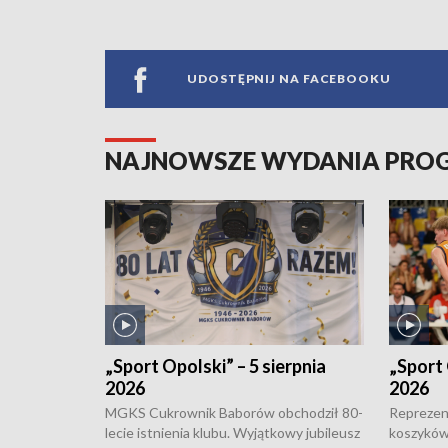
UDOSTĘPNIJ NA FACEBOOKU
NAJNOWSZE WYDANIA PR
„Sport Opolski” – 5 sierpnia
„Sport 
2026
2026
MGKS Cukrownik Baborów obchodził 80-
Reprezent
lecie istnienia klubu. Wyjątkowy jubileusz
koszyków