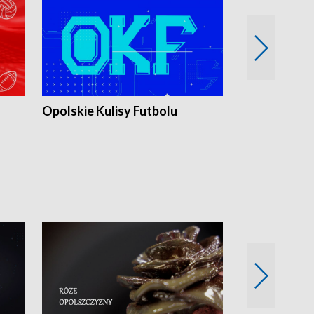
Opolskie Kulisy Futbolu
Złote chwile
sportu