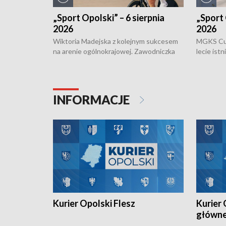
„Sport Opolski” – 6 sierpnia
„Sport 
2026
2026
Wiktoria Madejska z kolejnym sukcesem
MGKS Cuk
na arenie ogólnokrajowej. Zawodniczka
lecie ist
Klubu Kolarskiego Ziemia Brzeska
odbył się
została podwójna Mistrzynią Polski
również o
Juniorów Młodszych w kolarstwie
Otwartyc
torowym.
plażowej
INFORMACJE
meczu Ko
Kurier Opolski Flesz
Kurier 
główn