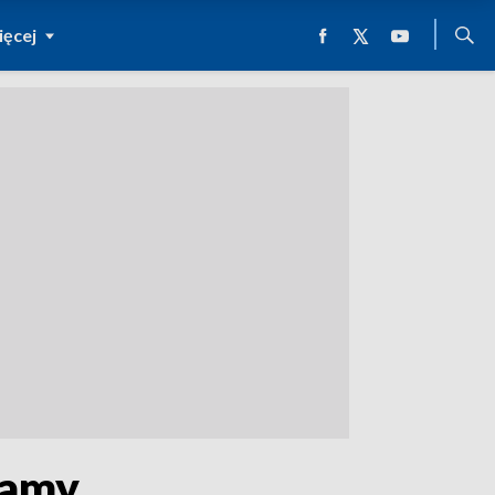
ęcej
zamy