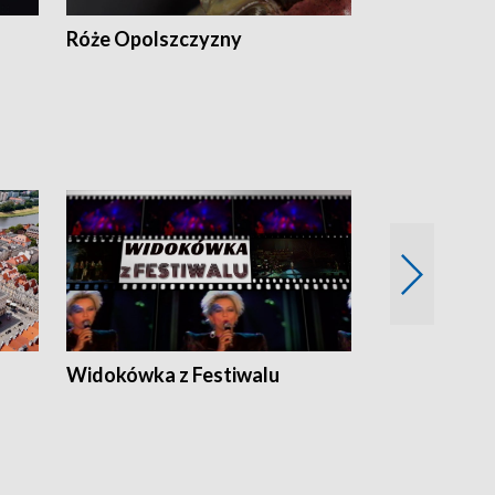
Róże Opolszczyzny
Czas report
Widokówka z Festiwalu
Strefa Kultu