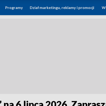
Programy
Dział marketingu, reklamy i promocji
Wi
 na 6 lipca 2026. Zapras