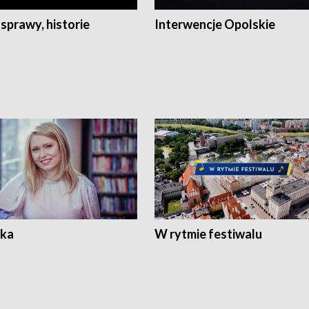
 sprawy, historie
Interwencje Opolskie
ka
W rytmie festiwalu