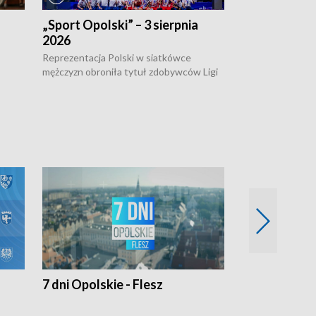
„Sport Opolski” – 3 sierpnia
„Sport Opolsk
2026
Reprezentacja P
mężczyzn w półfi
Reprezentacja Polski w siatkówce
meczu ćwierćfin
mężczyzn obroniła tytuł zdobywców Ligi
Biało-Czerwoni p
w
Narodów. W finale pokonali Amerykanów
Ningbo Ukraińcó
niejów
po tie-breaku. W meczu nie zabrakło
opolskich wątków.
7 dni Opolskie - Flesz
Opolskie o 