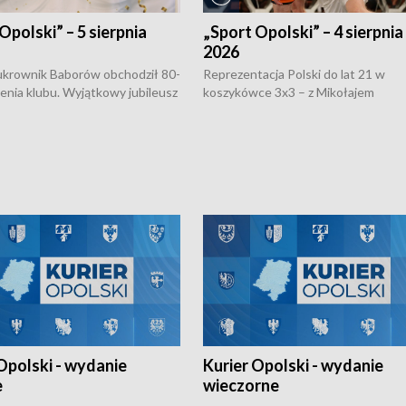
Opolski” – 5 sierpnia
„Sport Opolski” – 4 sierpnia
2026
rownik Baborów obchodził 80-
Reprezentacja Polski do lat 21 w
nienia klubu. Wyjątkowy jubileusz
koszykówce 3x3 – z Mikołajem
 na sportowo. W programie
Kowalczykiem z opolskiego AZS-u 
 turnieju eliminacyjnym
składzie - wygrała dwa z trzech tur
h Mistrzostw w siatkówce
w ramach Ligi Narodów. Rywalizacja
 amatorów w Opolu oraz o
odbyła się w węgierskim Szolnok.
lejarza Opole. Zapraszamy!
Opolski - wydanie
Kurier Opolski - wydanie
e
wieczorne