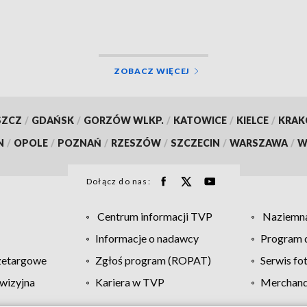
ZOBACZ WIĘCEJ
SZCZ
/
GDAŃSK
/
GORZÓW WLKP.
/
KATOWICE
/
KIELCE
/
KRA
N
/
OPOLE
/
POZNAŃ
/
RZESZÓW
/
SZCZECIN
/
WARSZAWA
/
W
Dołącz do nas:
Centrum informacji TVP
Naziemna
Informacje o nadawcy
Program d
zetargowe
Zgłoś program (ROPAT)
Serwis fo
wizyjna
Kariera w TVP
Merchandi