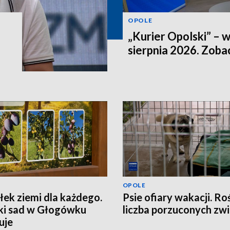
OPOLE
„Kurier Opolski” – 
sierpnia 2026. Zob
OPOLE
ek ziemi dla każdego.
Psie ofiary wakacji. Ro
ki sad w Głogówku
liczba porzuconych zwi
uje