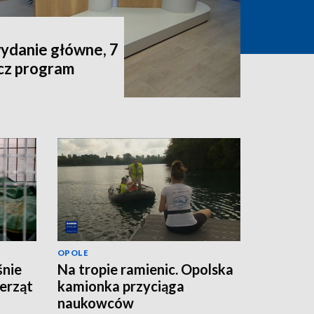
wydanie główne, 7
acz program
OPOLE
śnie
Na tropie ramienic. Opolska
erząt
kamionka przyciąga
naukowców