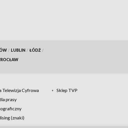
KÓW
/
LUBLIN
/
ŁÓDŹ
/
ROCŁAW
 Telewizja Cyfrowa
Sklep TVP
la prasy
tograficzny
sing (znaki)