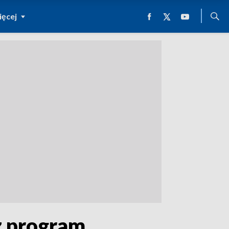
ęcej
cz program