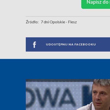
Napisz do
Źródło:
7 dni Opolskie - Flesz
UDOSTĘPNIJ NA FACEBOOKU