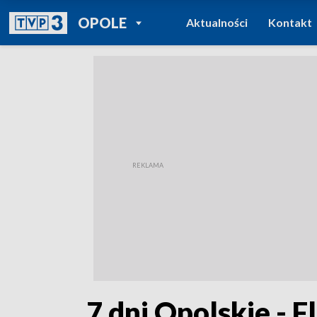
POWRÓT DO
OPOLE
Aktualności
Kontakt
TVP REGIONY
„7 dni Opolskie - F