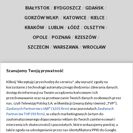
BIAŁYSTOK
/
BYDGOSZCZ
/
GDAŃSK
/
GORZÓW WLKP.
/
KATOWICE
/
KIELCE
/
KRAKÓW
/
LUBLIN
/
ŁÓDŹ
/
OLSZTYN
/
OPOLE
/
POZNAŃ
/
RZESZÓW
/
SZCZECIN
/
WARSZAWA
/
WROCŁAW
Szanujemy Twoją prywatność
Dołącz do nas:
Kliknij "Akceptuję i przechodzę do serwisu", aby wyrazić zgody na
korzystanie z technologii automatycznego śledzenia i zbierania danych,
TVP
dostęp do informacji na Twoim urządzeniu końcowym i ich
Abonament TVP
przechowywanie oraz na przetwarzanie Twoich danych osobowych przez
Regulamin TVP
nas, czyli Telewizję Polską S.A. w likwidacji (zwaną dalej również „TVP”),
Emisja w TVP
Zaufanych Partnerów z IAB* (1201 firm)
oraz pozostałych
Zaufanych
Polityka prywatności
Partnerów TVP (93 firm)
, w celach marketingowych (w tym do
Centrum informacji TVP
Moje zgody
zautomatyzowanego dopasowania reklam do Twoich zainteresowań i
mierzenia ich skuteczności) i pozostałych, które wskazujemy poniżej, a
Naziemna Telewizja Cyfrowa
Pomoc
także zgody na udostępnianie przez nas identyfikatora PPID do Google.