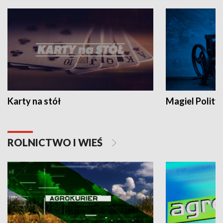
Karty na stół
Magiel Polity
ROLNICTWO I WIEŚ