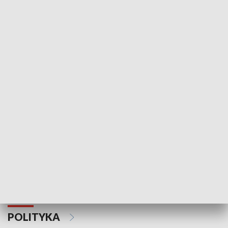
Wejściówka
Zakładka
MNIEJSZOŚCI
Schlesien Journal
POLITYKA