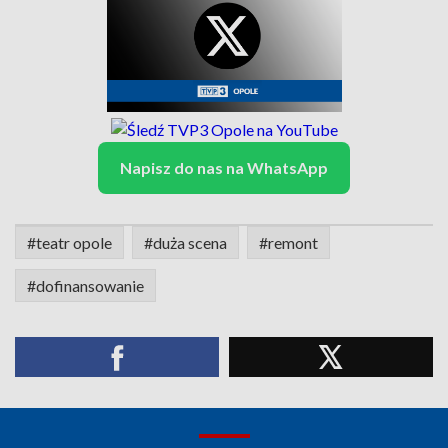
Napisz do nas na WhatsApp
#teatr opole
#duża scena
#remont
#dofinansowanie