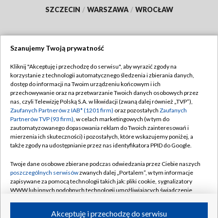
SZCZECIN
/
WARSZAWA
/
WROCŁAW
Szanujemy Twoją prywatność
Dołącz do nas:
Kliknij "Akceptuję i przechodzę do serwisu", aby wyrazić zgody na
korzystanie z technologii automatycznego śledzenia i zbierania danych,
TVP
dostęp do informacji na Twoim urządzeniu końcowym i ich
Abonament TVP
przechowywanie oraz na przetwarzanie Twoich danych osobowych przez
Regulamin TVP
nas, czyli Telewizję Polską S.A. w likwidacji (zwaną dalej również „TVP”),
Emisja w TVP
Zaufanych Partnerów z IAB* (1201 firm)
oraz pozostałych
Zaufanych
Polityka prywatności
Partnerów TVP (93 firm)
, w celach marketingowych (w tym do
Centrum informacji TVP
Moje zgody
zautomatyzowanego dopasowania reklam do Twoich zainteresowań i
mierzenia ich skuteczności) i pozostałych, które wskazujemy poniżej, a
Naziemna Telewizja Cyfrowa
Pomoc
także zgody na udostępnianie przez nas identyfikatora PPID do Google.
Sklep TVP
Biuro reklamy
Twoje dane osobowe zbierane podczas odwiedzania przez Ciebie naszych
Rada Programowa
poszczególnych serwisów
zwanych dalej „Portalem”, w tym informacje
Kontakt
zapisywane za pomocą technologii takich jak: pliki cookie, sygnalizatory
System NOS
WWW lub innych podobnych technologii umożliwiających świadczenie
dopasowanych i bezpiecznych usług, personalizację treści oraz reklam,
Informacje o nadawcy
Kanały
udostępnianie funkcji mediów społecznościowych oraz analizowanie
Akceptuję i przechodzę do serwisu
ruchu w Internecie.
Program dla prasy