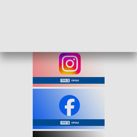
zaplecza scenicznego. Chodzi przede wszystkim o
bezpieczniejsze i bardziej ergonomiczne warunki pracy dla
zespołów artystycznych oraz technicznych.
Zadanie odbywa się w ramach Funduszu Promocji Kultury.