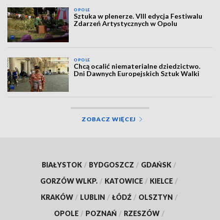
OPOLE
Sztuka w plenerze. VIII edycja Festiwalu
Zdarzeń Artystycznych w Opolu
OPOLE
Chcą ocalić niematerialne dziedzictwo.
Dni Dawnych Europejskich Sztuk Walki
ZOBACZ WIĘCEJ
BIAŁYSTOK
/
BYDGOSZCZ
/
GDAŃSK
/
GORZÓW WLKP.
/
KATOWICE
/
KIELCE
/
KRAKÓW
/
LUBLIN
/
ŁÓDŹ
/
OLSZTYN
/
OPOLE
/
POZNAŃ
/
RZESZÓW
/