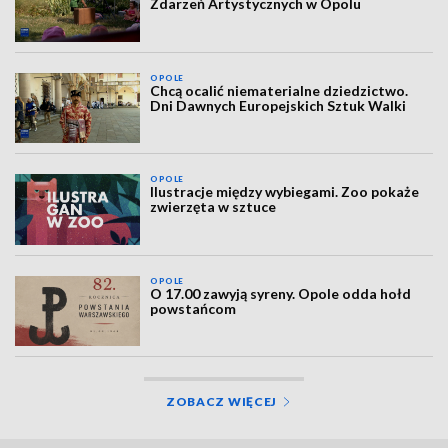
Zdarzeń Artystycznych w Opolu
OPOLE
Chcą ocalić niematerialne dziedzictwo.
Dni Dawnych Europejskich Sztuk Walki
OPOLE
Ilustracje między wybiegami. Zoo pokaże
zwierzęta w sztuce
OPOLE
O 17.00 zawyją syreny. Opole odda hołd
powstańcom
ZOBACZ WIĘCEJ