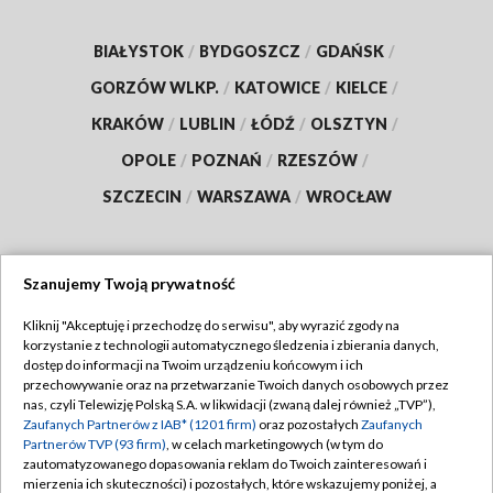
BIAŁYSTOK
/
BYDGOSZCZ
/
GDAŃSK
/
GORZÓW WLKP.
/
KATOWICE
/
KIELCE
/
KRAKÓW
/
LUBLIN
/
ŁÓDŹ
/
OLSZTYN
/
OPOLE
/
POZNAŃ
/
RZESZÓW
/
SZCZECIN
/
WARSZAWA
/
WROCŁAW
Szanujemy Twoją prywatność
Dołącz do nas:
Kliknij "Akceptuję i przechodzę do serwisu", aby wyrazić zgody na
korzystanie z technologii automatycznego śledzenia i zbierania danych,
TVP
dostęp do informacji na Twoim urządzeniu końcowym i ich
Abonament TVP
przechowywanie oraz na przetwarzanie Twoich danych osobowych przez
Regulamin TVP
nas, czyli Telewizję Polską S.A. w likwidacji (zwaną dalej również „TVP”),
Emisja w TVP
Zaufanych Partnerów z IAB* (1201 firm)
oraz pozostałych
Zaufanych
Polityka prywatności
Partnerów TVP (93 firm)
, w celach marketingowych (w tym do
Centrum informacji TVP
Moje zgody
zautomatyzowanego dopasowania reklam do Twoich zainteresowań i
mierzenia ich skuteczności) i pozostałych, które wskazujemy poniżej, a
Naziemna Telewizja Cyfrowa