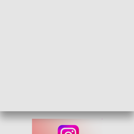
Nordic walking na górskiej trasie. Prudnik gościł zawodników z całej Polski
Kijki, górskie podbiegi i walka o medale. Do Prudnika
przyjechali zawodnicy z całego kraju, by rywalizować w
inauguracji Górskich Mistrzostw Polski i Sztafetowym
Pucharze Polski 4 × 5 kilometrów. Co przyciąga zawodników
na wymagające górskie trasy?