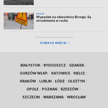
OPOLE
Wypadek na obwodnicy Brzegu. Są
utrudnienia w ruchu
ZOBACZ WIĘCEJ
BIAŁYSTOK
/
BYDGOSZCZ
/
GDAŃSK
/
GORZÓW WLKP.
/
KATOWICE
/
KIELCE
/
KRAKÓW
/
LUBLIN
/
ŁÓDŹ
/
OLSZTYN
/
OPOLE
/
POZNAŃ
/
RZESZÓW
/
SZCZECIN
/
WARSZAWA
/
WROCŁAW