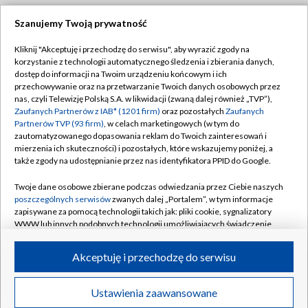
Szanujemy Twoją prywatność
Dołącz do nas:
Kliknij "Akceptuję i przechodzę do serwisu", aby wyrazić zgody na
korzystanie z technologii automatycznego śledzenia i zbierania danych,
TVP
dostęp do informacji na Twoim urządzeniu końcowym i ich
Abonament TVP
przechowywanie oraz na przetwarzanie Twoich danych osobowych przez
Regulamin TVP
nas, czyli Telewizję Polską S.A. w likwidacji (zwaną dalej również „TVP”),
Emisja w TVP
Zaufanych Partnerów z IAB* (1201 firm)
oraz pozostałych
Zaufanych
Polityka prywatności
Partnerów TVP (93 firm)
, w celach marketingowych (w tym do
Centrum informacji TVP
Moje zgody
zautomatyzowanego dopasowania reklam do Twoich zainteresowań i
mierzenia ich skuteczności) i pozostałych, które wskazujemy poniżej, a
Naziemna Telewizja Cyfrowa
Pomoc
także zgody na udostępnianie przez nas identyfikatora PPID do Google.
Sklep TVP
Biuro reklamy
Twoje dane osobowe zbierane podczas odwiedzania przez Ciebie naszych
Rada Programowa
poszczególnych serwisów
zwanych dalej „Portalem”, w tym informacje
Kontakt
zapisywane za pomocą technologii takich jak: pliki cookie, sygnalizatory
System NOS
WWW lub innych podobnych technologii umożliwiających świadczenie
dopasowanych i bezpiecznych usług, personalizację treści oraz reklam,
Informacje o nadawcy
Kanały
udostępnianie funkcji mediów społecznościowych oraz analizowanie
Akceptuję i przechodzę do serwisu
ruchu w Internecie.
Program dla prasy
©2026 Telewizja Polska S.A. w likwidacji
Biuro Reklamy
Twoje dane osobowe zbierane podczas odwiedzania przez Ciebie
Ustawienia zaawansowane
poszczególnych serwisów
na Portalu, takie jak adresy IP, identyfikatory
Ogłoszenie przetargowe