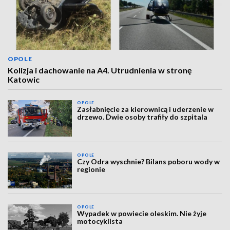
OPOLE
Kolizja i dachowanie na A4. Utrudnienia w stronę
Katowic
OPOLE
Zasłabnięcie za kierownicą i uderzenie w
drzewo. Dwie osoby trafiły do szpitala
OPOLE
Czy Odra wyschnie? Bilans poboru wody w
regionie
OPOLE
Wypadek w powiecie oleskim. Nie żyje
motocyklista