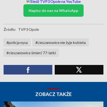
Napisz do nas na WhatsApp
Źródło:
TVP3 Opole
#policja nysa
#cieszanowice nie żyje kobieta
#cieszanowice śmierć 77-latki
ZOBACZ TAKŻE