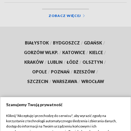
ZOBACZ WIĘCEJ
BIAŁYSTOK
/
BYDGOSZCZ
/
GDAŃSK
/
GORZÓW WLKP.
/
KATOWICE
/
KIELCE
/
KRAKÓW
/
LUBLIN
/
ŁÓDŹ
/
OLSZTYN
/
OPOLE
/
POZNAŃ
/
RZESZÓW
/
SZCZECIN
/
WARSZAWA
/
WROCŁAW
Szanujemy Twoją prywatność
Dołącz do nas:
Kliknij "Akceptuję i przechodzę do serwisu", aby wyrazić zgody na
korzystanie z technologii automatycznego śledzenia i zbierania danych,
TVP
dostęp do informacji na Twoim urządzeniu końcowym i ich