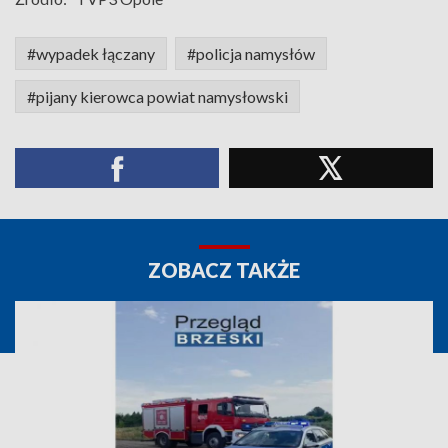
#wypadek łączany
#policja namysłów
#pijany kierowca powiat namysłowski
ZOBACZ TAKŻE