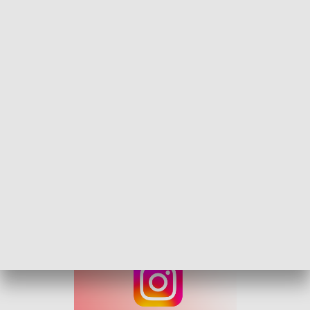
Na szczęście w chwili zdarzenia drogą nie
poruszali się inni uczestnicy ruchu, a
kierujący podróżował sam. Nikt nie
odniósł obrażeń
– poinformowała w komunikacie namysłowska
policja.
Mężczyzna odpowie przed sądem za kierowanie pojazdem w
stanie nietrzeźwości. Za swoje nieodpowiedzialne
zachowanie grozi mu kara do 3 lat więzienia, wysoka
grzywna, zakaz prowadzenia pojazdów oraz przepadek auta
lub jego równowartości.