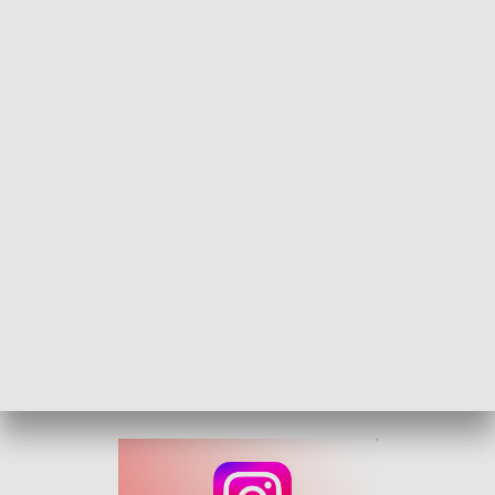
Rolnicy liczą straty. Susza zdewastowała pola w regionie
Każdy dzień bez deszczu oznacza kolejne straty. Na
Opolszczyźnie ponad tysiąc rolników zgłosiło już szkody
spowodowane suszą. Wysokie temperatury i brak opadów
odbijają się na plonach zbóż, rzepaku i warzyw. Jak wygląda
sytuacja w regionie i z czym dziś mierzą się gospodarze?