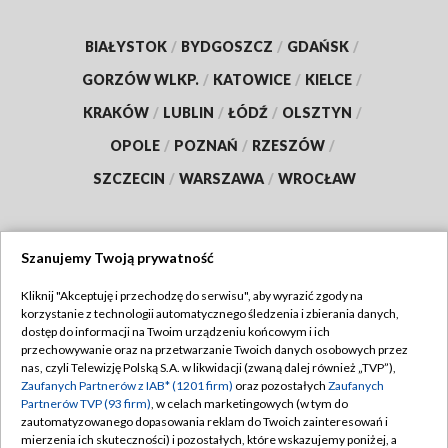
BIAŁYSTOK
/
BYDGOSZCZ
/
GDAŃSK
/
GORZÓW WLKP.
/
KATOWICE
/
KIELCE
/
KRAKÓW
/
LUBLIN
/
ŁÓDŹ
/
OLSZTYN
/
OPOLE
/
POZNAŃ
/
RZESZÓW
/
SZCZECIN
/
WARSZAWA
/
WROCŁAW
Szanujemy Twoją prywatność
Dołącz do nas:
Kliknij "Akceptuję i przechodzę do serwisu", aby wyrazić zgody na
korzystanie z technologii automatycznego śledzenia i zbierania danych,
TVP
dostęp do informacji na Twoim urządzeniu końcowym i ich
Abonament TVP
przechowywanie oraz na przetwarzanie Twoich danych osobowych przez
Regulamin TVP
nas, czyli Telewizję Polską S.A. w likwidacji (zwaną dalej również „TVP”),
Emisja w TVP
Zaufanych Partnerów z IAB* (1201 firm)
oraz pozostałych
Zaufanych
Polityka prywatności
Partnerów TVP (93 firm)
, w celach marketingowych (w tym do
Centrum informacji TVP
Moje zgody
zautomatyzowanego dopasowania reklam do Twoich zainteresowań i
mierzenia ich skuteczności) i pozostałych, które wskazujemy poniżej, a
Naziemna Telewizja Cyfrowa