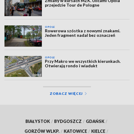
Zmiany w kursach MZK. Ulicami Opola
przejedzie Tour de Pologne
OPOLE
Rowerowa szóstka z nowymi znakami.
Jeden fragment nadal bez oznaczeń
OPOLE
Przy Makro we wszystkich kierunkach.
Otwierają rondo i wiadukt
ZOBACZ WIĘCEJ
BIAŁYSTOK
/
BYDGOSZCZ
/
GDAŃSK
/
GORZÓW WLKP.
/
KATOWICE
/
KIELCE
/