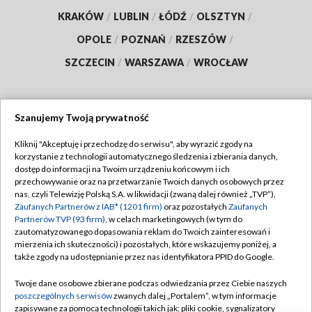
KRAKÓW
/
LUBLIN
/
ŁÓDŹ
/
OLSZTYN
/
OPOLE
/
POZNAŃ
/
RZESZÓW
/
SZCZECIN
/
WARSZAWA
/
WROCŁAW
Szanujemy Twoją prywatność
Dołącz do nas:
Kliknij "Akceptuję i przechodzę do serwisu", aby wyrazić zgody na
korzystanie z technologii automatycznego śledzenia i zbierania danych,
TVP
dostęp do informacji na Twoim urządzeniu końcowym i ich
Abonament TVP
przechowywanie oraz na przetwarzanie Twoich danych osobowych przez
Regulamin TVP
nas, czyli Telewizję Polską S.A. w likwidacji (zwaną dalej również „TVP”),
Emisja w TVP
Zaufanych Partnerów z IAB* (1201 firm)
oraz pozostałych
Zaufanych
Polityka prywatności
Partnerów TVP (93 firm)
, w celach marketingowych (w tym do
Centrum informacji TVP
Moje zgody
zautomatyzowanego dopasowania reklam do Twoich zainteresowań i
mierzenia ich skuteczności) i pozostałych, które wskazujemy poniżej, a
Naziemna Telewizja Cyfrowa
Pomoc
także zgody na udostępnianie przez nas identyfikatora PPID do Google.
Sklep TVP
Biuro reklamy
Twoje dane osobowe zbierane podczas odwiedzania przez Ciebie naszych
Rada Programowa
poszczególnych serwisów
zwanych dalej „Portalem”, w tym informacje
Kontakt
zapisywane za pomocą technologii takich jak: pliki cookie, sygnalizatory