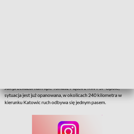
Uwaga kierowcy! Wypadek na A4
W wypadku brał udział samochód ciężarowy oraz
bus. Łącznie podróżowało w pojazdach 8 osób.
Dwie z nich trafiły do szpitala.
Jak przekazał nam kpt. Tomasz Piątek z KW PSP Opole,
sytuacja jest już opanowana, w okolicach 240 kilometra w
kierunku Katowic ruch odbywa się jednym pasem.