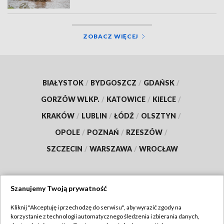
ZOBACZ WIĘCEJ
BIAŁYSTOK
/
BYDGOSZCZ
/
GDAŃSK
/
GORZÓW WLKP.
/
KATOWICE
/
KIELCE
/
KRAKÓW
/
LUBLIN
/
ŁÓDŹ
/
OLSZTYN
/
OPOLE
/
POZNAŃ
/
RZESZÓW
/
SZCZECIN
/
WARSZAWA
/
WROCŁAW
Szanujemy Twoją prywatność
Dołącz do nas:
Kliknij "Akceptuję i przechodzę do serwisu", aby wyrazić zgody na
korzystanie z technologii automatycznego śledzenia i zbierania danych,
TVP