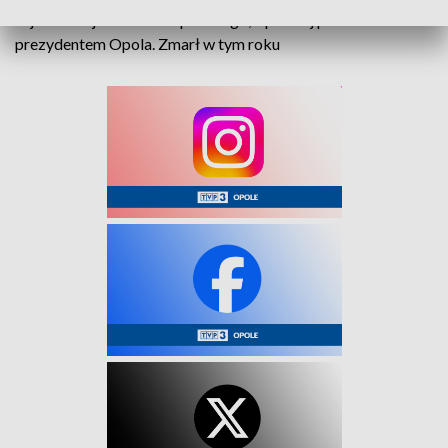
sejmiku województwa opolskiego, a później przez 12 lat
prezydentem Opola. Zmarł w tym roku