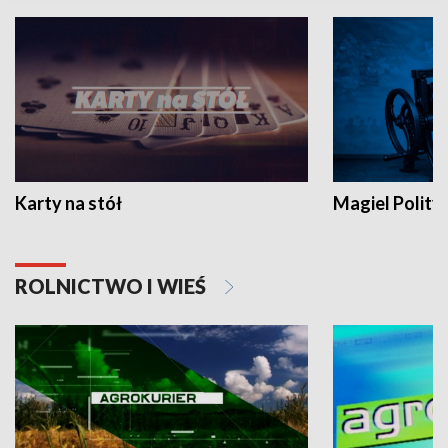
Karty na stół
Magiel Polity
ROLNICTWO I WIEŚ