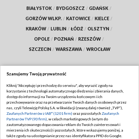
BIAŁYSTOK
/
BYDGOSZCZ
/
GDAŃSK
/
GORZÓW WLKP.
/
KATOWICE
/
KIELCE
/
KRAKÓW
/
LUBLIN
/
ŁÓDŹ
/
OLSZTYN
/
OPOLE
/
POZNAŃ
/
RZESZÓW
/
SZCZECIN
/
WARSZAWA
/
WROCŁAW
Szanujemy Twoją prywatność
Dołącz do nas:
Kliknij "Akceptuję i przechodzę do serwisu", aby wyrazić zgody na
korzystanie z technologii automatycznego śledzenia i zbierania danych,
TVP
dostęp do informacji na Twoim urządzeniu końcowym i ich
Abonament TVP
przechowywanie oraz na przetwarzanie Twoich danych osobowych przez
Regulamin TVP
nas, czyli Telewizję Polską S.A. w likwidacji (zwaną dalej również „TVP”),
Emisja w TVP
Zaufanych Partnerów z IAB* (1201 firm)
oraz pozostałych
Zaufanych
Polityka prywatności
Partnerów TVP (93 firm)
, w celach marketingowych (w tym do
Centrum informacji TVP
Moje zgody
zautomatyzowanego dopasowania reklam do Twoich zainteresowań i
mierzenia ich skuteczności) i pozostałych, które wskazujemy poniżej, a
Naziemna Telewizja Cyfrowa
Pomoc
także zgody na udostępnianie przez nas identyfikatora PPID do Google.