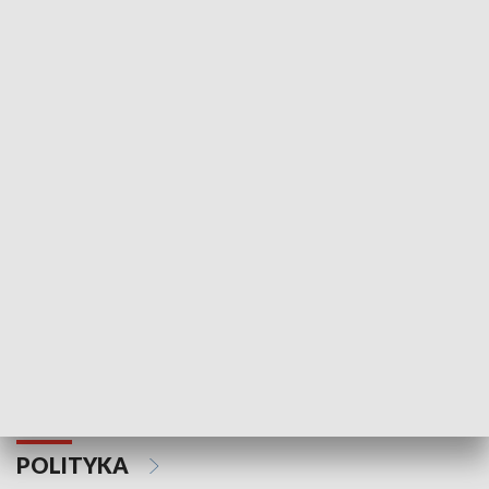
Wejściówka
Zakładka
MNIEJSZOŚCI
Schlesien Journal
POLITYKA