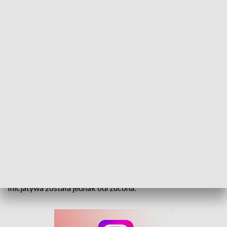
Apel w sprawie porodówek. Prawo i Sprawiedliwość przeciw ograniczeniu liczby
oddziałów
O przyszłość opolskich porodówek pytali dzisiaj na sesji
Rady Miasta Opola radni Prawa i Sprawiedliwości.
Samorządowcy chcieli podjęcia apelu i dyskusji w tej sprawie.
Inicjatywa została jednak odrzucona.