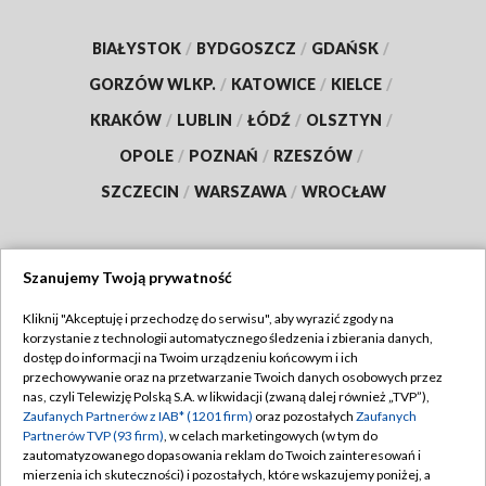
BIAŁYSTOK
/
BYDGOSZCZ
/
GDAŃSK
/
GORZÓW WLKP.
/
KATOWICE
/
KIELCE
/
KRAKÓW
/
LUBLIN
/
ŁÓDŹ
/
OLSZTYN
/
OPOLE
/
POZNAŃ
/
RZESZÓW
/
SZCZECIN
/
WARSZAWA
/
WROCŁAW
Szanujemy Twoją prywatność
Dołącz do nas:
Kliknij "Akceptuję i przechodzę do serwisu", aby wyrazić zgody na
korzystanie z technologii automatycznego śledzenia i zbierania danych,
TVP
dostęp do informacji na Twoim urządzeniu końcowym i ich
Abonament TVP
przechowywanie oraz na przetwarzanie Twoich danych osobowych przez
Regulamin TVP
nas, czyli Telewizję Polską S.A. w likwidacji (zwaną dalej również „TVP”),
Emisja w TVP
Zaufanych Partnerów z IAB* (1201 firm)
oraz pozostałych
Zaufanych
Polityka prywatności
Partnerów TVP (93 firm)
, w celach marketingowych (w tym do
Centrum informacji TVP
Moje zgody
zautomatyzowanego dopasowania reklam do Twoich zainteresowań i
mierzenia ich skuteczności) i pozostałych, które wskazujemy poniżej, a
Naziemna Telewizja Cyfrowa