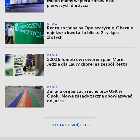
Mleko mamy wspiera zdrowie od
pierwszych dni życia
OPOLE
Renta socjalna na Opolszczyźnie. Obecnie
najniższa kwota to blisko 2 tysiące
złotych
OPOLE
3000 kilometrów rowerem pani Marii.
Jedzie dla Laury chorej na zespół Retta
OPOLE
Zmiana organizacji ruchu przy USK w
Opolu. Nowe zasady zaczną obowiązywać
od jutra
ZOBACZ WIĘCEJ