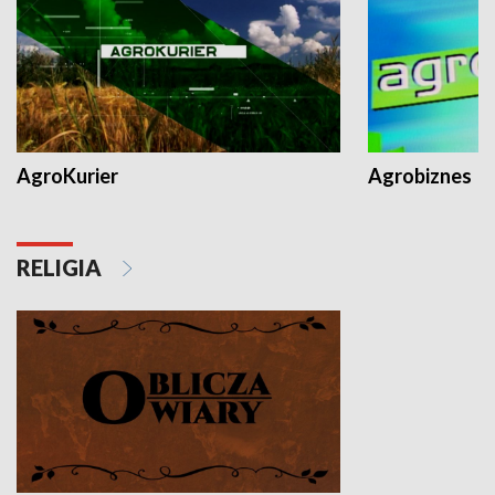
AgroKurier
Agrobiznes
RELIGIA