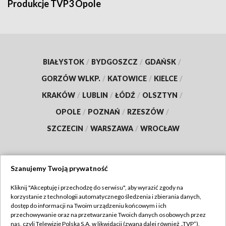
Produkcje TVP3 Opole
BIAŁYSTOK
/
BYDGOSZCZ
/
GDAŃSK
/
GORZÓW WLKP.
/
KATOWICE
/
KIELCE
/
KRAKÓW
/
LUBLIN
/
ŁÓDŹ
/
OLSZTYN
/
OPOLE
/
POZNAŃ
/
RZESZÓW
/
SZCZECIN
/
WARSZAWA
/
WROCŁAW
Szanujemy Twoją prywatność
Dołącz do nas:
Kliknij "Akceptuję i przechodzę do serwisu", aby wyrazić zgody na
korzystanie z technologii automatycznego śledzenia i zbierania danych,
TVP
dostęp do informacji na Twoim urządzeniu końcowym i ich
Abonament TVP
przechowywanie oraz na przetwarzanie Twoich danych osobowych przez
Regulamin TVP
nas, czyli Telewizję Polską S.A. w likwidacji (zwaną dalej również „TVP”),