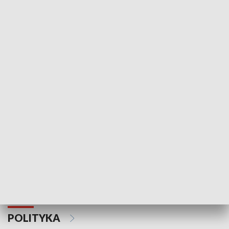
Wejściówka
Zakładka
MNIEJSZOŚCI
Schlesien Journal
POLITYKA