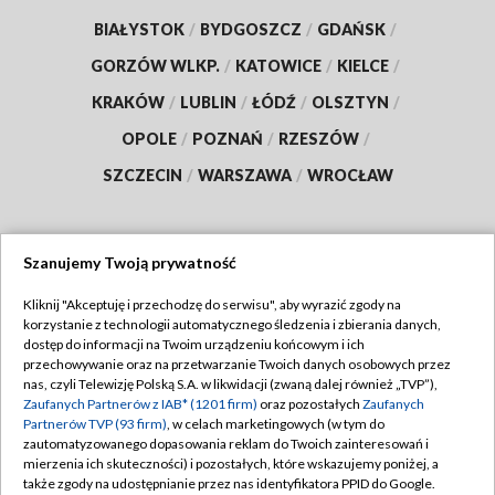
BIAŁYSTOK
/
BYDGOSZCZ
/
GDAŃSK
/
GORZÓW WLKP.
/
KATOWICE
/
KIELCE
/
KRAKÓW
/
LUBLIN
/
ŁÓDŹ
/
OLSZTYN
/
OPOLE
/
POZNAŃ
/
RZESZÓW
/
SZCZECIN
/
WARSZAWA
/
WROCŁAW
Szanujemy Twoją prywatność
Dołącz do nas:
Kliknij "Akceptuję i przechodzę do serwisu", aby wyrazić zgody na
korzystanie z technologii automatycznego śledzenia i zbierania danych,
TVP
dostęp do informacji na Twoim urządzeniu końcowym i ich
Abonament TVP
przechowywanie oraz na przetwarzanie Twoich danych osobowych przez
Regulamin TVP
nas, czyli Telewizję Polską S.A. w likwidacji (zwaną dalej również „TVP”),
Emisja w TVP
Zaufanych Partnerów z IAB* (1201 firm)
oraz pozostałych
Zaufanych
Polityka prywatności
Partnerów TVP (93 firm)
, w celach marketingowych (w tym do
Centrum informacji TVP
Moje zgody
zautomatyzowanego dopasowania reklam do Twoich zainteresowań i
mierzenia ich skuteczności) i pozostałych, które wskazujemy poniżej, a
Naziemna Telewizja Cyfrowa
Pomoc
także zgody na udostępnianie przez nas identyfikatora PPID do Google.