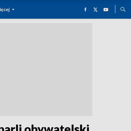
ęcej
parli obywatelski