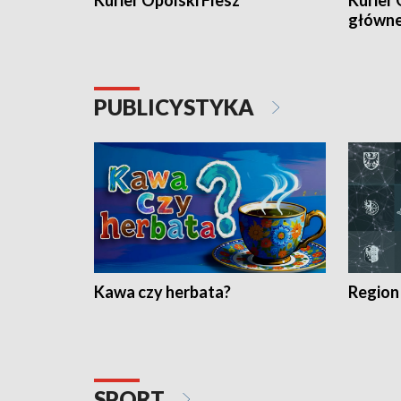
Kurier Opolski Flesz
Kurier 
główn
PUBLICYSTYKA
Kawa czy herbata?
Region
SPORT