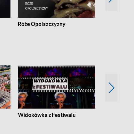
Róże Opolszczyzny
Czas report
Widokówka z Festiwalu
Strefa Kultu