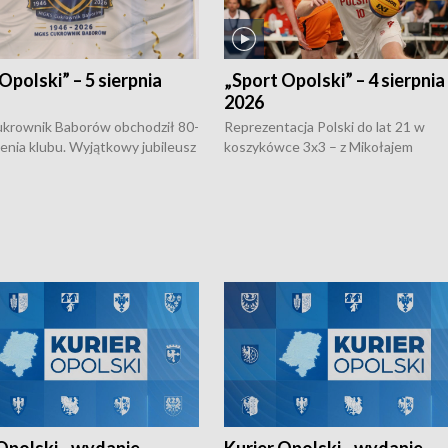
Opolski” – 5 sierpnia
„Sport Opolski” – 4 sierpnia
2026
rownik Baborów obchodził 80-
Reprezentacja Polski do lat 21 w
nienia klubu. Wyjątkowy jubileusz
koszykówce 3x3 – z Mikołajem
 na sportowo. W programie
Kowalczykiem z opolskiego AZS-u 
 turnieju eliminacyjnym
składzie - wygrała dwa z trzech tur
h Mistrzostw w siatkówce
w ramach Ligi Narodów. Rywalizacja
 amatorów w Opolu oraz o
odbyła się w węgierskim Szolnok.
lejarza Opole. Zapraszamy!