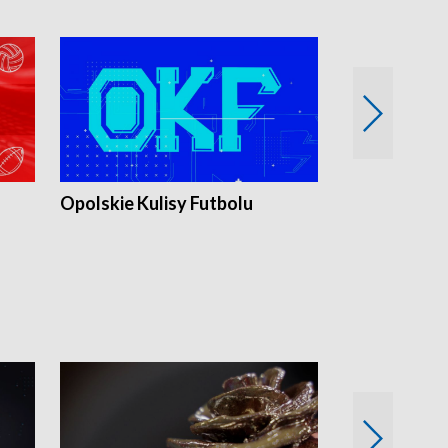
Opolskie Kulisy Futbolu
Złote chwile
sportu