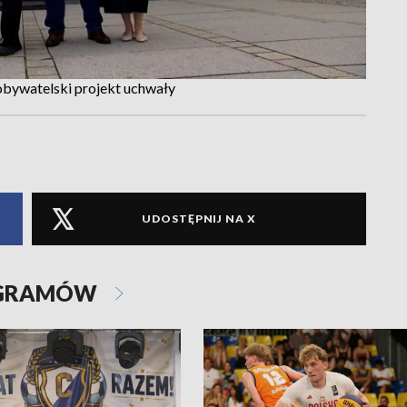
 obywatelski projekt uchwały
UDOSTĘPNIJ NA X
OGRAMÓW