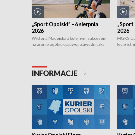
„Sport Opolski” – 6 sierpnia
„Sport 
2026
2026
Wiktoria Madejska z kolejnym sukcesem
MGKS Cuk
na arenie ogólnokrajowej. Zawodniczka
lecie ist
Klubu Kolarskiego Ziemia Brzeska
odbył się
została podwójna Mistrzynią Polski
również o
Juniorów Młodszych w kolarstwie
Otwartyc
torowym.
plażowej
INFORMACJE
meczu Ko