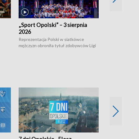
„Sport Opolski” – 3 sierpnia
„Sport Opolsk
2026
Reprezentacja P
mężczyzn w półfi
Reprezentacja Polski w siatkówce
meczu ćwierćfin
mężczyzn obroniła tytuł zdobywców Ligi
Biało-Czerwoni p
w
Narodów. W finale pokonali Amerykanów
Ningbo Ukraińcó
niejów
po tie-breaku. W meczu nie zabrakło
opolskich wątków.