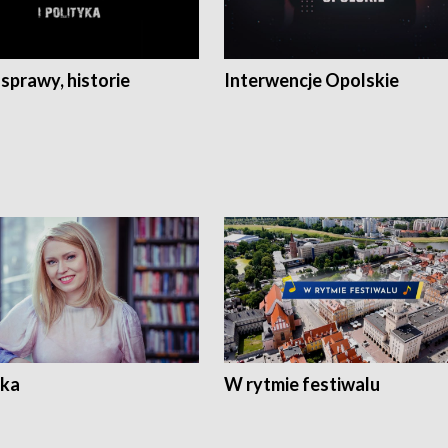
 sprawy, historie
Interwencje Opolskie
ka
W rytmie festiwalu