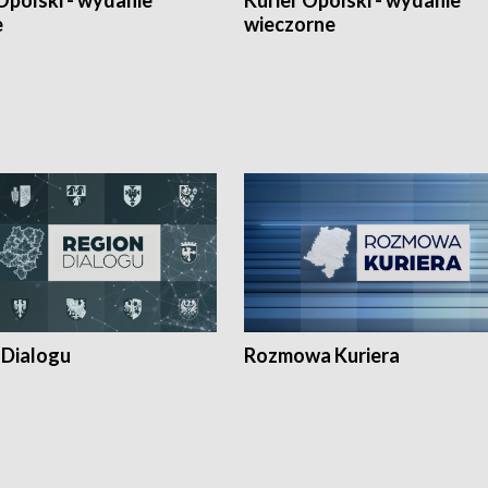
Opolski - wydanie
Kurier Opolski - wydanie
e
wieczorne
 Dialogu
Rozmowa Kuriera