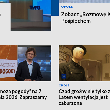
OPOLE
a
Zobacz „Rozmowę Ku
Pośpiechem
OPOLE
noza pogody” na 7
Czad groźny nie tylko 
nia 2026. Zapraszamy
Latem wentylacja jest
zaburzona