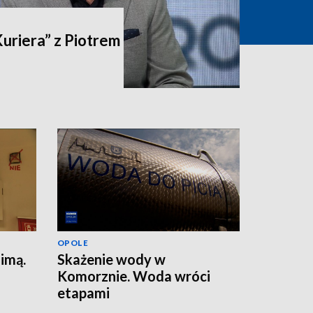
riera” z Piotrem
OPOLE
zimą.
Skażenie wody w
Komorznie. Woda wróci
etapami