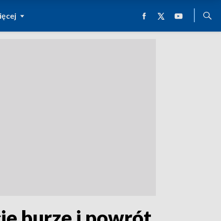
ęcej
ie burze i powrót