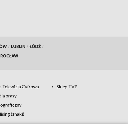
KÓW
/
LUBLIN
/
ŁÓDŹ
/
ROCŁAW
 Telewizja Cyfrowa
Sklep TVP
la prasy
tograficzny
sing (znaki)