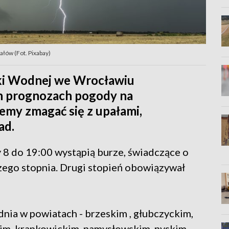
łów (Fot. Pixabay)
rki Wodnej we Wrocławiu
h prognozach pogody na
emy zmagać się z upałami,
ad.
8 do 19:00 wystąpią burze, świadczące o
ego stopnia. Drugi stopień obowiązywał
dnia w powiatach - brzeskim , głubczyckim,
im, krapkowickim, namysłowskim, nyskim,