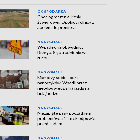
GOSPODARKA
Chcą ogłoszenia klęski
żywiołowej. Opolscy rolnicy z
apelem do premiera
NA SYGNALE
Wypadek na obwodnicy
Brzegu. Są utrudnienia w
ruchu
NA SYGNALE
Miał przy sobie sporo
narkotyków. Wpadł przez
nieodpowiedzialną jazdę na
hulajnodze
NA SYGNALE
Niezapięte pasy początkiem
problemów. 51-latek odpowie
przed sądem
NA SYGNALE