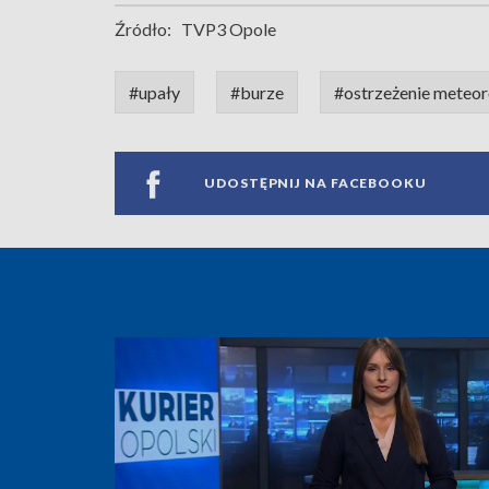
Źródło:
TVP3 Opole
#upały
#burze
#ostrzeżenie meteor
UDOSTĘPNIJ NA FACEBOOKU