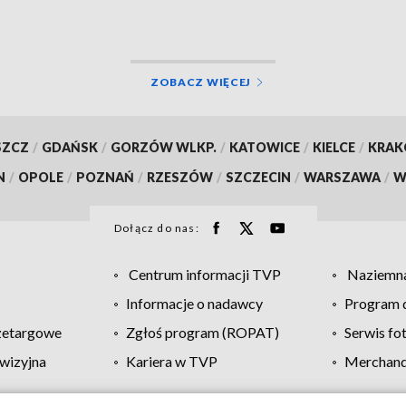
ZOBACZ WIĘCEJ
SZCZ
/
GDAŃSK
/
GORZÓW WLKP.
/
KATOWICE
/
KIELCE
/
KRA
N
/
OPOLE
/
POZNAŃ
/
RZESZÓW
/
SZCZECIN
/
WARSZAWA
/
W
Dołącz do nas:
Centrum informacji TVP
Naziemna
Informacje o nadawcy
Program d
zetargowe
Zgłoś program (ROPAT)
Serwis fo
wizyjna
Kariera w TVP
Merchandi