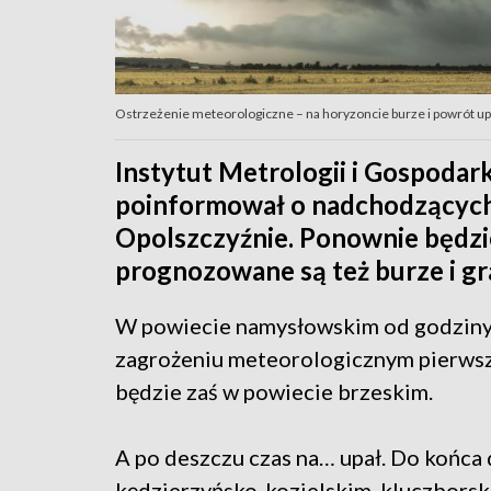
Ostrzeżenie meteorologiczne – na horyzoncie burze i powrót upa
Instytut Metrologii i Gospoda
poinformował o nadchodzącyc
Opolszczyźnie. Ponownie będzi
prognozowane są też burze i gr
W powiecie namysłowskim od godziny 
zagrożeniu meteorologicznym pierwsz
będzie zaś w powiecie brzeskim.
A po deszczu czas na… upał. Do końca 
kędzierzyńsko-kozielskim, kluczborsk