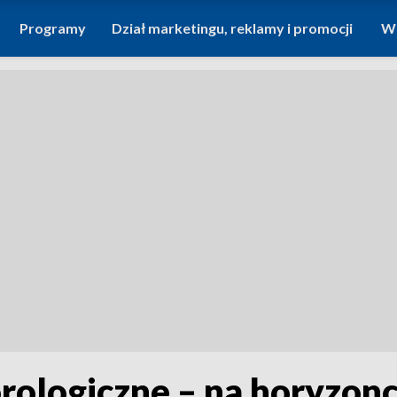
Programy
Dział marketingu, reklamy i promocji
Wi
ologiczne – na horyzonc