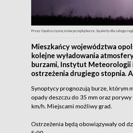
Przez Opolszczyznę znów przejdą burze. Są alerty dla całego regi
Mieszkańcy województwa opols
kolejne wyładowania atmosfer
burzami, Instytut Meteorologii
ostrzeżenia drugiego stopnia. 
Synoptycy prognozują burze, którym m
opady deszczu do 35 mm oraz porywy w
km/h. Miejscami możliwy grad.
Ostrzeżenia będą obowiązywały od dzi
5:00.