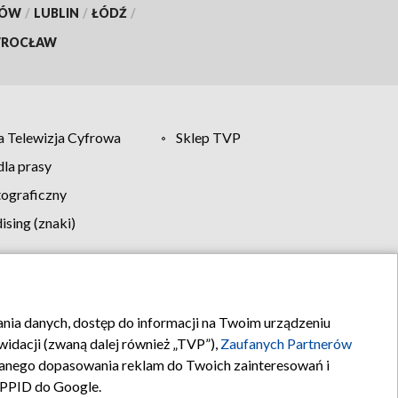
KÓW
/
LUBLIN
/
ŁÓDŹ
/
ROCŁAW
 Telewizja Cyfrowa
Sklep TVP
la prasy
tograficzny
sing (znaki)
klamy
Kontakt
rania danych, dostęp do informacji na Twoim urządzeniu
idacji (zwaną dalej również „TVP”),
Zaufanych Partnerów
anego dopasowania reklam do Twoich zainteresowań i
a PPID do Google.