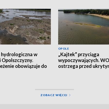
OPOLE
 hydrologiczna w
„Kajtek” przyciąga
i Opolszczyzny.
wypoczywających. W
eżenie obowiązuje do
ostrzega przed ukryt
łania
ryzykiem
ZOBACZ WIĘCEJ