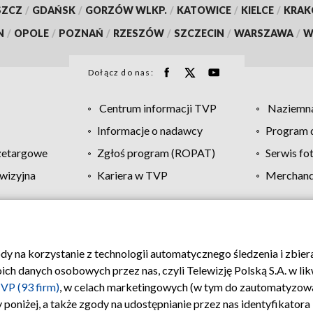
SZCZ
/
GDAŃSK
/
GORZÓW WLKP.
/
KATOWICE
/
KIELCE
/
KRA
N
/
OPOLE
/
POZNAŃ
/
RZESZÓW
/
SZCZECIN
/
WARSZAWA
/
W
Dołącz do nas:
Centrum informacji TVP
Naziemna
Informacje o nadawcy
Program d
zetargowe
Zgłoś program (ROPAT)
Serwis fo
wizyjna
Kariera w TVP
Merchandi
Polityka prywatności
Moje zgody
Pomoc
Biuro re
ody na korzystanie z technologii automatycznego śledzenia i zbie
 danych osobowych przez nas, czyli Telewizję Polską S.A. w likw
VP (93 firm)
, w celach marketingowych (w tym do zautomatyzow
 poniżej, a także zgody na udostępnianie przez nas identyfikator