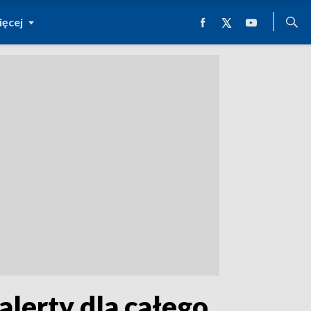
ęcej
alerty dla całego