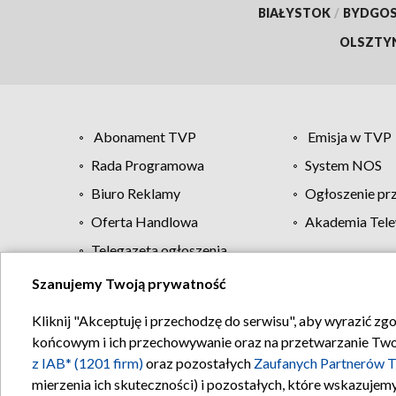
BIAŁYSTOK
/
BYDGO
OLSZTY
Abonament TVP
Emisja w TVP
Rada Programowa
System NOS
Biuro Reklamy
Ogłoszenie pr
Oferta Handlowa
Akademia Tele
Telegazeta ogłoszenia
Szanujemy Twoją prywatność
Regulamin TVP
Kliknij "Akceptuję i przechodzę do serwisu", aby wyrazić zg
końcowym i ich przechowywanie oraz na przetwarzanie Twoich
z IAB* (1201 firm)
oraz pozostałych
Zaufanych Partnerów T
mierzenia ich skuteczności) i pozostałych, które wskazujemy