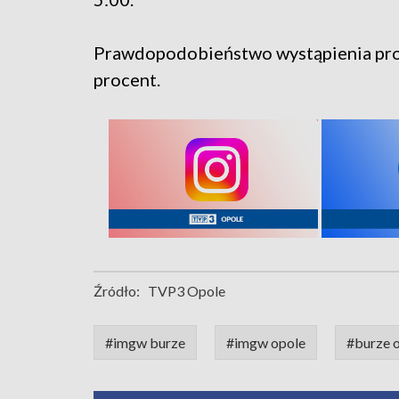
Prawdopodobieństwo wystąpienia prog
procent.
Źródło:
TVP3 Opole
#imgw burze
#imgw opole
#burze 