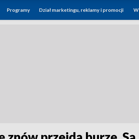
Programy
Dział marketingu, reklamy i promocji
Wi
 znów przejdą burze. Są 