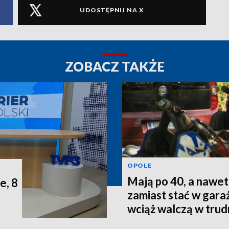
UDOSTĘPNIJ NA X
ZOBACZ TAKŻE
OPOLE
Mają po 40, a nawet 
e, 8
zamiast stać w gara
wciąż walczą w tru
terenie