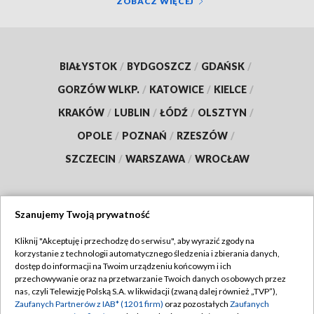
ZOBACZ WIĘCEJ
BIAŁYSTOK
/
BYDGOSZCZ
/
GDAŃSK
/
GORZÓW WLKP.
/
KATOWICE
/
KIELCE
/
KRAKÓW
/
LUBLIN
/
ŁÓDŹ
/
OLSZTYN
/
OPOLE
/
POZNAŃ
/
RZESZÓW
/
SZCZECIN
/
WARSZAWA
/
WROCŁAW
Szanujemy Twoją prywatność
Dołącz do nas:
Kliknij "Akceptuję i przechodzę do serwisu", aby wyrazić zgody na
korzystanie z technologii automatycznego śledzenia i zbierania danych,
TVP
dostęp do informacji na Twoim urządzeniu końcowym i ich
Abonament TVP
przechowywanie oraz na przetwarzanie Twoich danych osobowych przez
Regulamin TVP
nas, czyli Telewizję Polską S.A. w likwidacji (zwaną dalej również „TVP”),
Emisja w TVP
Zaufanych Partnerów z IAB* (1201 firm)
oraz pozostałych
Zaufanych
Polityka prywatności