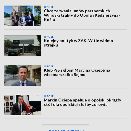
OPOLE
Chcą zerwania umów partnerskich.
Wnioski trafiły do Opola i Kędzierzyna-
Koźla
OPOLE
Kolejny polityk w ZAK. W tle widmo
strajku
OPOLE
Klub PiS zgłosił Marcina Ociepę na
wicemarszałka Sejmu
OPOLE
Marcin Ociepa apeluje o opolski okrągły
stół dla opolskiej służby zdrowia