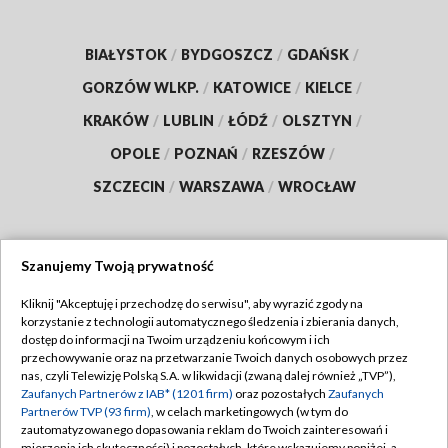
BIAŁYSTOK
/
BYDGOSZCZ
/
GDAŃSK
/
GORZÓW WLKP.
/
KATOWICE
/
KIELCE
/
KRAKÓW
/
LUBLIN
/
ŁÓDŹ
/
OLSZTYN
/
OPOLE
/
POZNAŃ
/
RZESZÓW
/
SZCZECIN
/
WARSZAWA
/
WROCŁAW
Szanujemy Twoją prywatność
Dołącz do nas:
Kliknij "Akceptuję i przechodzę do serwisu", aby wyrazić zgody na
korzystanie z technologii automatycznego śledzenia i zbierania danych,
TVP
dostęp do informacji na Twoim urządzeniu końcowym i ich
Abonament TVP
przechowywanie oraz na przetwarzanie Twoich danych osobowych przez
Regulamin TVP
nas, czyli Telewizję Polską S.A. w likwidacji (zwaną dalej również „TVP”),
Emisja w TVP
Polityka prywatności
Zaufanych Partnerów z IAB* (1201 firm)
oraz pozostałych
Zaufanych
Partnerów TVP (93 firm)
, w celach marketingowych (w tym do
Centrum informacji TVP
Moje zgody
zautomatyzowanego dopasowania reklam do Twoich zainteresowań i
mierzenia ich skuteczności) i pozostałych, które wskazujemy poniżej, a