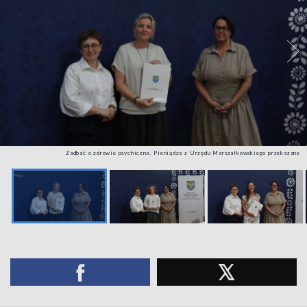
Zadbać o zdrowie psychiczne. Pieniądze z Urzędu Marszałkowskiego przekazane