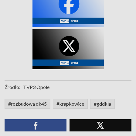
Źródło:
TVP3 Opole
#rozbudowa dk45
#krapkowice
#gddkia