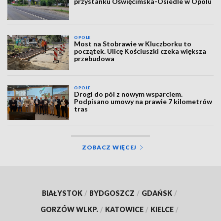
przystanku Oświęcimska-Osiedle w Opolu
OPOLE
Most na Stobrawie w Kluczborku to
początek. Ulicę Kościuszki czeka większa
przebudowa
OPOLE
Drogi do pól z nowym wsparciem.
Podpisano umowy na prawie 7 kilometrów
tras
ZOBACZ WIĘCEJ
BIAŁYSTOK
/
BYDGOSZCZ
/
GDAŃSK
/
GORZÓW WLKP.
/
KATOWICE
/
KIELCE
/