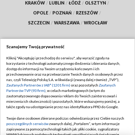
KRAKÓW
/
LUBLIN
/
ŁÓDŹ
/
OLSZTYN
/
OPOLE
/
POZNAŃ
/
RZESZÓW
/
SZCZECIN
/
WARSZAWA
/
WROCŁAW
Szanujemy Twoją prywatność
Dołącz do nas:
Kliknij "Akceptuję i przechodzę do serwisu", aby wyrazić zgody na
korzystanie z technologii automatycznego śledzenia i zbierania danych,
TVP
dostęp do informacji na Twoim urządzeniu końcowym i ich
Abonament TVP
przechowywanie oraz na przetwarzanie Twoich danych osobowych przez
Regulamin TVP
nas, czyli Telewizję Polską S.A. w likwidacji (zwaną dalej również „TVP”),
Emisja w TVP
Zaufanych Partnerów z IAB* (1201 firm)
oraz pozostałych
Zaufanych
Polityka prywatności
Partnerów TVP (93 firm)
, w celach marketingowych (w tym do
Centrum informacji TVP
Moje zgody
zautomatyzowanego dopasowania reklam do Twoich zainteresowań i
mierzenia ich skuteczności) i pozostałych, które wskazujemy poniżej, a
Naziemna Telewizja Cyfrowa
Pomoc
także zgody na udostępnianie przez nas identyfikatora PPID do Google.
Sklep TVP
Biuro reklamy
Twoje dane osobowe zbierane podczas odwiedzania przez Ciebie naszych
Rada Programowa
poszczególnych serwisów
zwanych dalej „Portalem”, w tym informacje
Kontakt
zapisywane za pomocą technologii takich jak: pliki cookie, sygnalizatory
System NOS
WWW lub innych podobnych technologii umożliwiających świadczenie