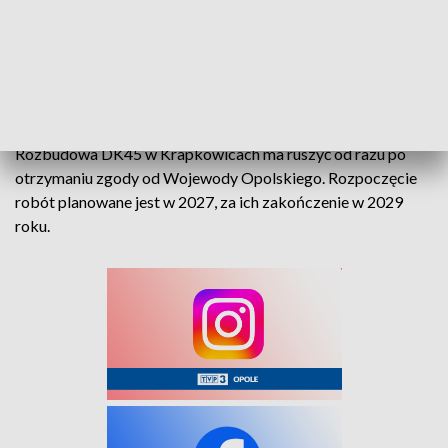
– przekazała Agata Andruszewska.
Spotkanie odbędzie się w środę 1 lipca o godz. 17:00 w
Krapkowickim Domu Kultury przy ul. Prudnickiej 7.
Rozbudowa DK45 w Krapkowicach ma ruszyć od razu po
otrzymaniu zgody od Wojewody Opolskiego. Rozpoczęcie
robót planowane jest w 2027, za ich zakończenie w 2029
roku.