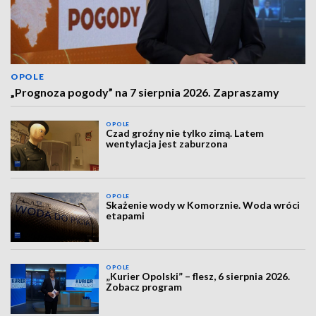
OPOLE
„Prognoza pogody” na 7 sierpnia 2026. Zapraszamy
OPOLE
Czad groźny nie tylko zimą. Latem
wentylacja jest zaburzona
OPOLE
Skażenie wody w Komorznie. Woda wróci
etapami
OPOLE
„Kurier Opolski” – flesz, 6 sierpnia 2026.
Zobacz program