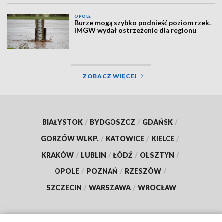
OPOLE
Burze mogą szybko podnieść poziom rzek.
IMGW wydał ostrzeżenie dla regionu
ZOBACZ WIĘCEJ
BIAŁYSTOK
/
BYDGOSZCZ
/
GDAŃSK
/
GORZÓW WLKP.
/
KATOWICE
/
KIELCE
/
KRAKÓW
/
LUBLIN
/
ŁÓDŹ
/
OLSZTYN
/
OPOLE
/
POZNAŃ
/
RZESZÓW
/
SZCZECIN
/
WARSZAWA
/
WROCŁAW