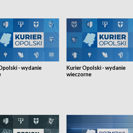
 amatorów w Opolu oraz o
odbyła się w węgierskim Szolnok.
lejarza Opole. Zapraszamy!
Opolski - wydanie
Kurier Opolski - wydanie
e
wieczorne