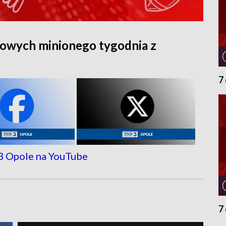
owych minionego tygodnia z
7
7 