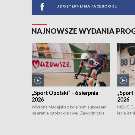
UDOSTĘPNIJ NA FACEBOOKU
NAJNOWSZE WYDANIA PR
„Sport Opolski” – 6 sierpnia
„Sport 
2026
2026
Wiktoria Madejska z kolejnym sukcesem
MGKS Cuk
na arenie ogólnokrajowej. Zawodniczka
lecie ist
Klubu Kolarskiego Ziemia Brzeska
odbył się
została podwójna Mistrzynią Polski
również o
Juniorów Młodszych w kolarstwie
Otwartyc