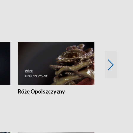
sportu
Róże Opolszczyzny
Czas report