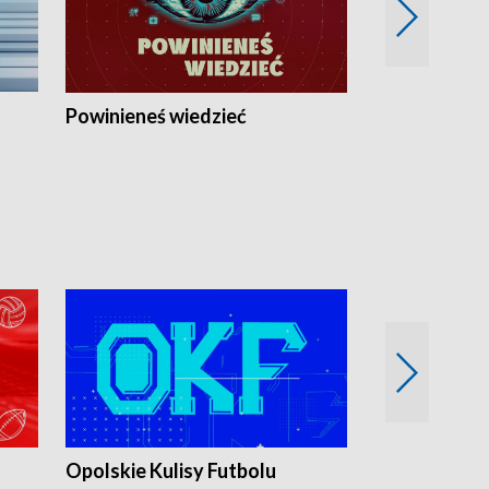
Powinieneś wiedzieć
Kierunek Eu
Opolskie Kulisy Futbolu
Złote chwile