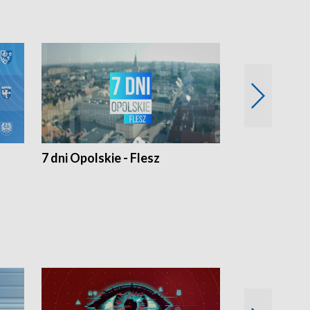
7 dni Opolskie - Flesz
Opolskie o 