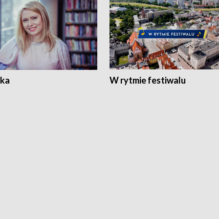
ka
W rytmie festiwalu