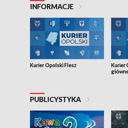
torowym.
plażowej
INFORMACJE
meczu Ko
Kurier Opolski Flesz
Kurier 
główn
PUBLICYSTYKA