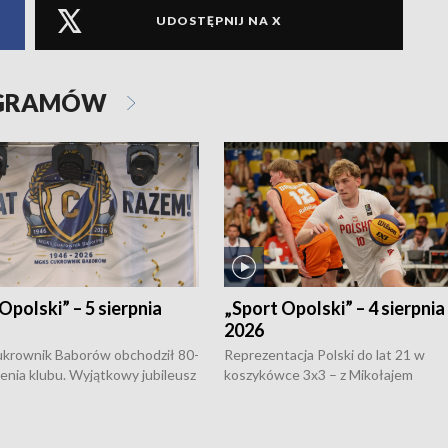
UDOSTĘPNIJ NA X
OGRAMÓW
Opolski” – 5 sierpnia
„Sport Opolski” – 4 sierpnia
2026
rownik Baborów obchodził 80-
Reprezentacja Polski do lat 21 w
nienia klubu. Wyjątkowy jubileusz
koszykówce 3x3 – z Mikołajem
 na sportowo. W programie
Kowalczykiem z opolskiego AZS-u 
 turnieju eliminacyjnym
składzie - wygrała dwa z trzech tur
h Mistrzostw w siatkówce
w ramach Ligi Narodów. Rywalizacja