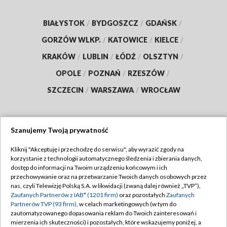
BIAŁYSTOK
/
BYDGOSZCZ
/
GDAŃSK
/
GORZÓW WLKP.
/
KATOWICE
/
KIELCE
/
KRAKÓW
/
LUBLIN
/
ŁÓDŹ
/
OLSZTYN
/
OPOLE
/
POZNAŃ
/
RZESZÓW
/
SZCZECIN
/
WARSZAWA
/
WROCŁAW
Szanujemy Twoją prywatność
Dołącz do nas:
Kliknij "Akceptuję i przechodzę do serwisu", aby wyrazić zgody na
korzystanie z technologii automatycznego śledzenia i zbierania danych,
TVP
dostęp do informacji na Twoim urządzeniu końcowym i ich
Abonament TVP
przechowywanie oraz na przetwarzanie Twoich danych osobowych przez
Regulamin TVP
nas, czyli Telewizję Polską S.A. w likwidacji (zwaną dalej również „TVP”),
Emisja w TVP
Zaufanych Partnerów z IAB* (1201 firm)
oraz pozostałych
Zaufanych
Polityka prywatności
Partnerów TVP (93 firm)
, w celach marketingowych (w tym do
Centrum informacji TVP
Moje zgody
zautomatyzowanego dopasowania reklam do Twoich zainteresowań i
mierzenia ich skuteczności) i pozostałych, które wskazujemy poniżej, a
Naziemna Telewizja Cyfrowa