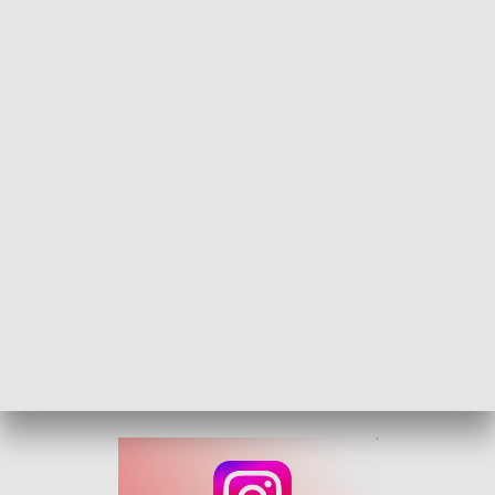
Tradycja i rywalizacja. Olimpiada KGW
Panie z Mieszkowic, Jakubowic czy Węgier stanęły dziś w
szranki podczas pierwszej wojewódzkiej olimpiady kół
gospodyń wiejskich. Pomysł zawodów dla całego regionu
zrodził się po udanej wersji rywalizacji powiatowej. W
Zawadzie żar lał się z nieba, ale dużo gorętsza była
atmosfera i emocje uczestniczek.