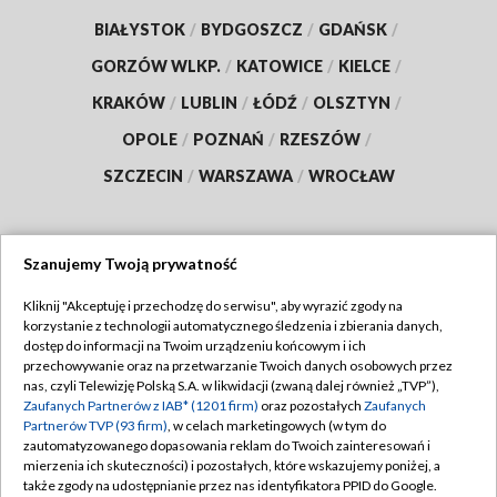
BIAŁYSTOK
/
BYDGOSZCZ
/
GDAŃSK
/
GORZÓW WLKP.
/
KATOWICE
/
KIELCE
/
KRAKÓW
/
LUBLIN
/
ŁÓDŹ
/
OLSZTYN
/
OPOLE
/
POZNAŃ
/
RZESZÓW
/
SZCZECIN
/
WARSZAWA
/
WROCŁAW
Szanujemy Twoją prywatność
Dołącz do nas:
Kliknij "Akceptuję i przechodzę do serwisu", aby wyrazić zgody na
korzystanie z technologii automatycznego śledzenia i zbierania danych,
TVP
dostęp do informacji na Twoim urządzeniu końcowym i ich
Abonament TVP
przechowywanie oraz na przetwarzanie Twoich danych osobowych przez
Regulamin TVP
nas, czyli Telewizję Polską S.A. w likwidacji (zwaną dalej również „TVP”),
Emisja w TVP
Zaufanych Partnerów z IAB* (1201 firm)
oraz pozostałych
Zaufanych
Polityka prywatności
Partnerów TVP (93 firm)
, w celach marketingowych (w tym do
Centrum informacji TVP
Moje zgody
zautomatyzowanego dopasowania reklam do Twoich zainteresowań i
mierzenia ich skuteczności) i pozostałych, które wskazujemy poniżej, a
Naziemna Telewizja Cyfrowa
Pomoc
także zgody na udostępnianie przez nas identyfikatora PPID do Google.