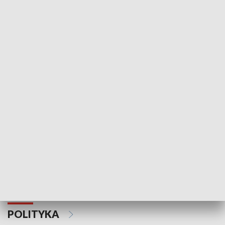
Wejściówka
Zakładka
MNIEJSZOŚCI
Schlesien Journal
POLITYKA