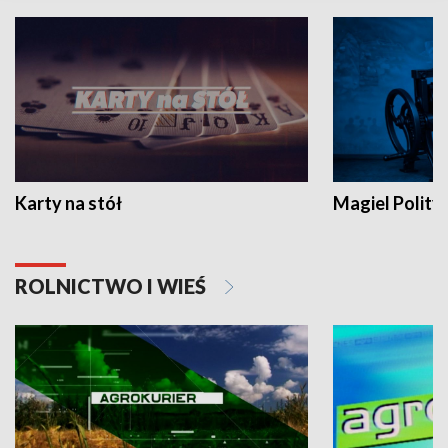
Karty na stół
Magiel Polity
ROLNICTWO I WIEŚ