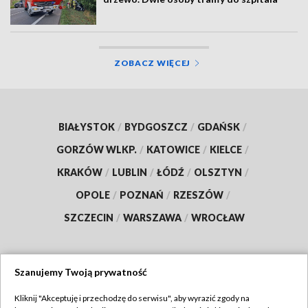
ZOBACZ WIĘCEJ
BIAŁYSTOK
/
BYDGOSZCZ
/
GDAŃSK
/
GORZÓW WLKP.
/
KATOWICE
/
KIELCE
/
KRAKÓW
/
LUBLIN
/
ŁÓDŹ
/
OLSZTYN
/
OPOLE
/
POZNAŃ
/
RZESZÓW
/
SZCZECIN
/
WARSZAWA
/
WROCŁAW
Szanujemy Twoją prywatność
Dołącz do nas:
Kliknij "Akceptuję i przechodzę do serwisu", aby wyrazić zgody na