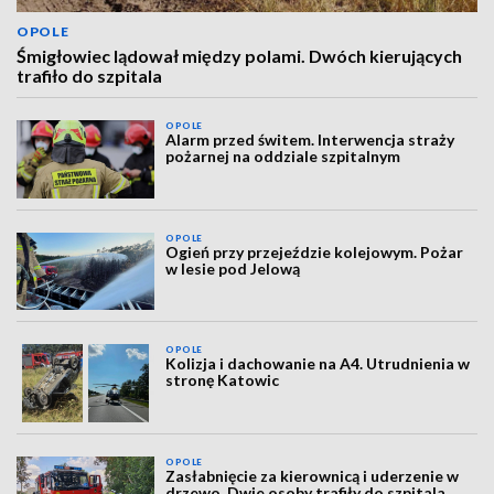
OPOLE
Śmigłowiec lądował między polami. Dwóch kierujących
trafiło do szpitala
OPOLE
Alarm przed świtem. Interwencja straży
pożarnej na oddziale szpitalnym
OPOLE
Ogień przy przejeździe kolejowym. Pożar
w lesie pod Jelową
OPOLE
Kolizja i dachowanie na A4. Utrudnienia w
stronę Katowic
OPOLE
Zasłabnięcie za kierownicą i uderzenie w
drzewo. Dwie osoby trafiły do szpitala