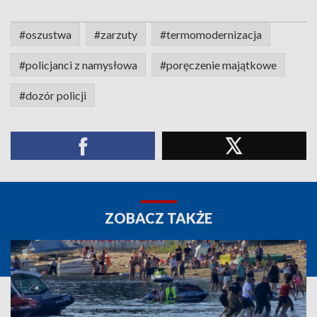
#oszustwa
#zarzuty
#termomodernizacja
#policjanci z namysłowa
#poręczenie majątkowe
#dozór policji
ZOBACZ TAKŻE