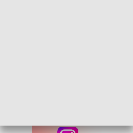
dalszych ustaleń wynika, że pokrzywdzeni to mieszkańcy
województw: opolskiego, śląskiego i łódzkiego. ,br>
Zatrzymani mężczyźni mają 26 i 54 lata. Usłyszeli po cztery
zarzuty oszustwa. Według śledczych ich działania miały
doprowadzić pokrzywdzonych oraz instytucje publiczne do
strat przekraczających 3 mln zł.
Podczas przeszukań zabezpieczono nośniki danych, telefony
komórkowe i dokumentację. Śledztwo prowadzone jest pod
nadzorem delegowanego prokuratora europejskiego z Biura
Prokuratury Europejskiej w Katowicach.
Wobec podejrzanych zastosowano m.in. poręczenia
majątkowe, dozór policji, zakaz opuszczania kraju oraz
zakaz prowadzenia działalności związanej z wykorzystaniem
środków z funduszy unijnych.