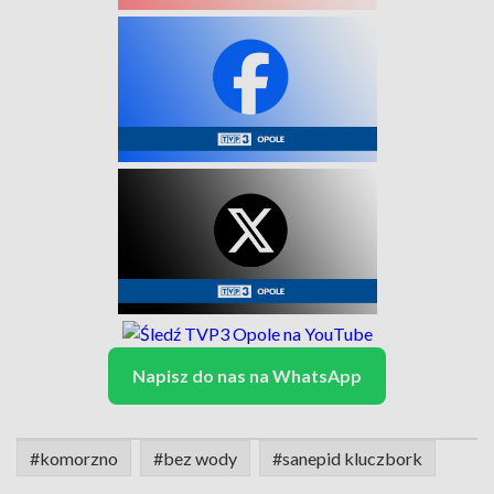
Napisz do nas na WhatsApp
#komorzno
#bez wody
#sanepid kluczbork