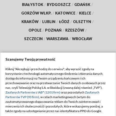
BIAŁYSTOK
/
BYDGOSZCZ
/
GDAŃSK
/
GORZÓW WLKP.
/
KATOWICE
/
KIELCE
/
KRAKÓW
/
LUBLIN
/
ŁÓDŹ
/
OLSZTYN
/
OPOLE
/
POZNAŃ
/
RZESZÓW
/
SZCZECIN
/
WARSZAWA
/
WROCŁAW
Szanujemy Twoją prywatność
Dołącz do nas:
Kliknij "Akceptuję i przechodzę do serwisu", aby wyrazić zgody na
korzystanie z technologii automatycznego śledzenia i zbierania danych,
TVP
dostęp do informacji na Twoim urządzeniu końcowym i ich
Abonament TVP
przechowywanie oraz na przetwarzanie Twoich danych osobowych przez
Regulamin TVP
nas, czyli Telewizję Polską S.A. w likwidacji (zwaną dalej również „TVP”),
Emisja w TVP
Zaufanych Partnerów z IAB* (1201 firm)
oraz pozostałych
Zaufanych
Polityka prywatności
Partnerów TVP (93 firm)
, w celach marketingowych (w tym do
Centrum informacji TVP
Moje zgody
zautomatyzowanego dopasowania reklam do Twoich zainteresowań i
mierzenia ich skuteczności) i pozostałych, które wskazujemy poniżej, a
Naziemna Telewizja Cyfrowa
Pomoc
także zgody na udostępnianie przez nas identyfikatora PPID do Google.