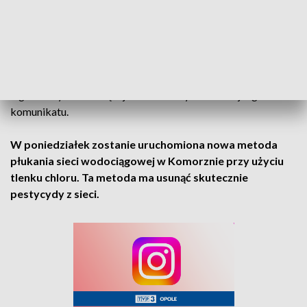
zostać zużyta w ciągu 24 godzin, ponieważ wysokie
temperatury mogą pogarszać jej jakość, szczególnie jeśli jest
narażona na bezpośrednie działanie promieni słonecznych.
Zakaz korzystania z wody do celów spożywczych i
higienicznych obowiązuje do czasu wydania kolejnego
komunikatu.
W poniedziałek zostanie uruchomiona nowa metoda
płukania sieci wodociągowej w Komorznie przy użyciu
tlenku chloru. Ta metoda ma usunąć skutecznie
pestycydy z sieci.