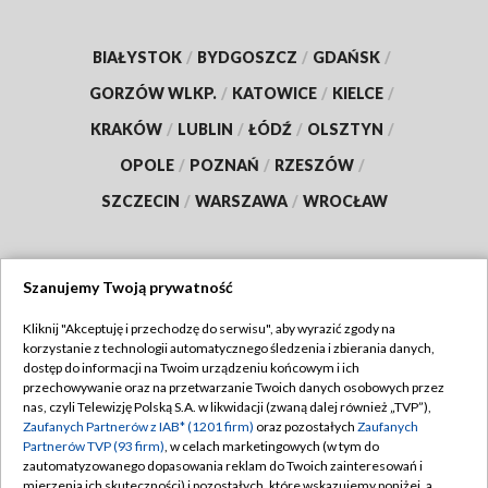
BIAŁYSTOK
/
BYDGOSZCZ
/
GDAŃSK
/
GORZÓW WLKP.
/
KATOWICE
/
KIELCE
/
KRAKÓW
/
LUBLIN
/
ŁÓDŹ
/
OLSZTYN
/
OPOLE
/
POZNAŃ
/
RZESZÓW
/
SZCZECIN
/
WARSZAWA
/
WROCŁAW
Szanujemy Twoją prywatność
Dołącz do nas:
Kliknij "Akceptuję i przechodzę do serwisu", aby wyrazić zgody na
korzystanie z technologii automatycznego śledzenia i zbierania danych,
TVP
dostęp do informacji na Twoim urządzeniu końcowym i ich
Abonament TVP
przechowywanie oraz na przetwarzanie Twoich danych osobowych przez
Regulamin TVP
nas, czyli Telewizję Polską S.A. w likwidacji (zwaną dalej również „TVP”),
Emisja w TVP
Zaufanych Partnerów z IAB* (1201 firm)
oraz pozostałych
Zaufanych
Polityka prywatności
Partnerów TVP (93 firm)
, w celach marketingowych (w tym do
Centrum informacji TVP
Moje zgody
zautomatyzowanego dopasowania reklam do Twoich zainteresowań i
mierzenia ich skuteczności) i pozostałych, które wskazujemy poniżej, a