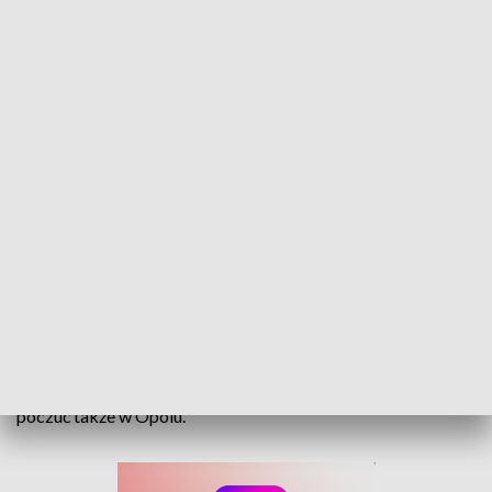
Noc Świętojańska w Opolu. Tradycja wciąż żywa
Gdy dzień jest najdłuższy, a noc pachnie latem, nad wodą
pojawiają się wianki niosące ze sobą odrobinę magii i
dawnych wierzeń. Noc Świętojańska od pokoleń przypomina
o tradycjach, które mimo upływu czasu wciąż potrafią
zachwycać. Wczoraj jej niezwykłą atmosferę można było
poczuć także w Opolu.