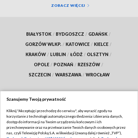
ZOBACZ WIĘCEJ
BIAŁYSTOK
/
BYDGOSZCZ
/
GDAŃSK
/
GORZÓW WLKP.
/
KATOWICE
/
KIELCE
/
KRAKÓW
/
LUBLIN
/
ŁÓDŹ
/
OLSZTYN
/
OPOLE
/
POZNAŃ
/
RZESZÓW
/
SZCZECIN
/
WARSZAWA
/
WROCŁAW
Szanujemy Twoją prywatność
Dołącz do nas:
Kliknij "Akceptuję i przechodzę do serwisu", aby wyrazić zgody na
korzystanie z technologii automatycznego śledzenia i zbierania danych,
TVP
dostęp do informacji na Twoim urządzeniu końcowym i ich
Abonament TVP
przechowywanie oraz na przetwarzanie Twoich danych osobowych przez
Regulamin TVP
nas, czyli Telewizję Polską S.A. w likwidacji (zwaną dalej również „TVP”),
Emisja w TVP