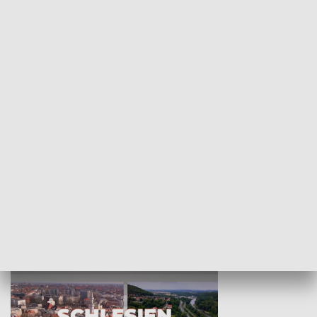
KULTURA I SZTUKA
Wejściówka
Zakładka
MNIEJSZOŚCI