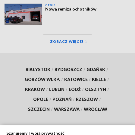
OPOLE
Nowa remiza ochotników
ZOBACZ WIĘCEJ
BIAŁYSTOK
/
BYDGOSZCZ
/
GDAŃSK
/
GORZÓW WLKP.
/
KATOWICE
/
KIELCE
/
KRAKÓW
/
LUBLIN
/
ŁÓDŹ
/
OLSZTYN
/
OPOLE
/
POZNAŃ
/
RZESZÓW
/
SZCZECIN
/
WARSZAWA
/
WROCŁAW
Szanujemy Twoją prywatność