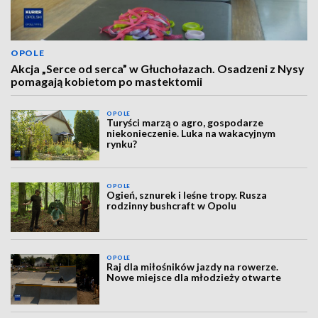
OPOLE
Akcja „Serce od serca” w Głuchołazach. Osadzeni z Nysy
pomagają kobietom po mastektomii
OPOLE
Turyści marzą o agro, gospodarze
niekonieczenie. Luka na wakacyjnym
rynku?
OPOLE
Ogień, sznurek i leśne tropy. Rusza
rodzinny bushcraft w Opolu
OPOLE
Raj dla miłośników jazdy na rowerze.
Nowe miejsce dla młodzieży otwarte