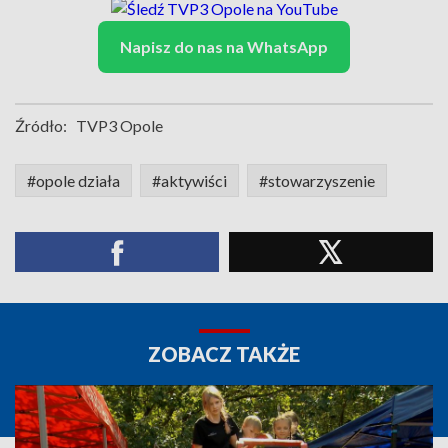
Napisz do nas na WhatsApp
Źródło:
TVP3 Opole
#opole działa
#aktywiści
#stowarzyszenie
ZOBACZ TAKŻE