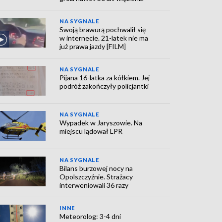
NA SYGNALE
Swoją brawurą pochwalił się
w internecie. 21-latek nie ma
już prawa jazdy [FILM]
NA SYGNALE
Pijana 16-latka za kółkiem. Jej
podróż zakończyły policjantki
NA SYGNALE
Wypadek w Jaryszowie. Na
miejscu lądował LPR
NA SYGNALE
Bilans burzowej nocy na
Opolszczyźnie. Strażacy
interweniowali 36 razy
INNE
Meteorolog: 3-4 dni