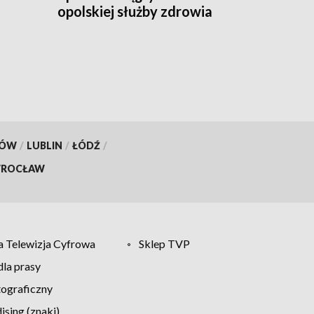
opolskiej służby zdrowia
KÓW
/
LUBLIN
/
ŁÓDŹ
/
ROCŁAW
 Telewizja Cyfrowa
Sklep TVP
la prasy
tograficzny
sing (znaki)