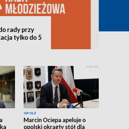
do rady przy
acja tylko do 5
OPOLE
a
Marcin Ociepa apeluje o
łka
opolski okrągły stół dla