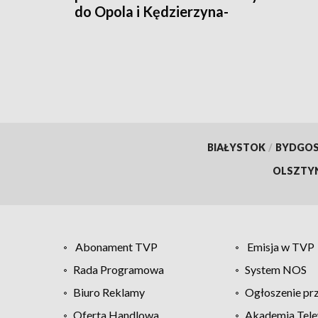
do Opola i Kędzierzyna-
Koźla
BIAŁYSTOK
/
BYDGO
OLSZTY
Abonament TVP
Emisja w TVP
Rada Programowa
System NOS
Biuro Reklamy
Ogłoszenie pr
Oferta Handlowa
Akademia Tele