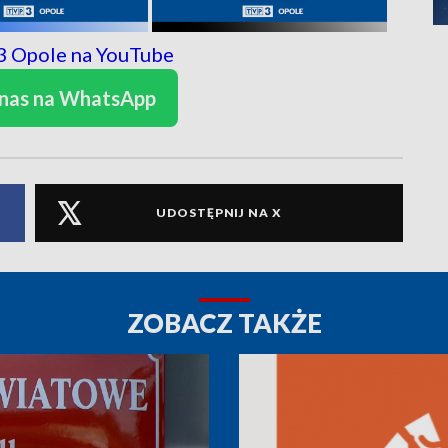
 nas na WhatsApp
UDOSTĘPNIJ NA X
ZOBACZ TAKŻE