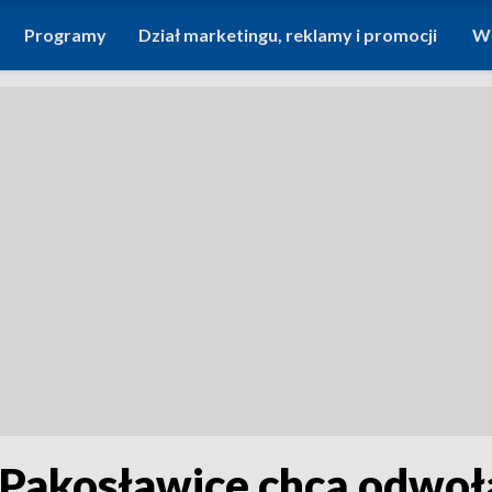
Programy
Dział marketingu, reklamy i promocji
Wi
Pakosławice chcą odwoła