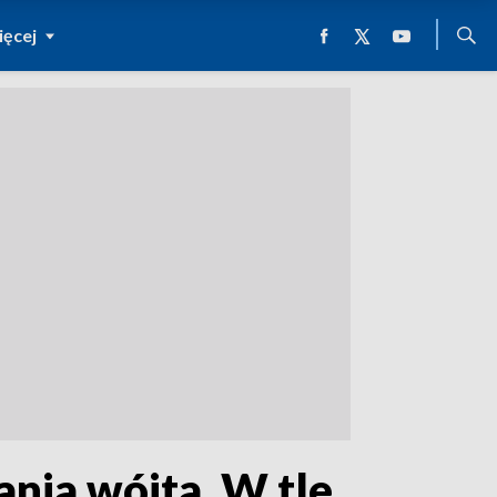
ęcej
nia wójta. W tle