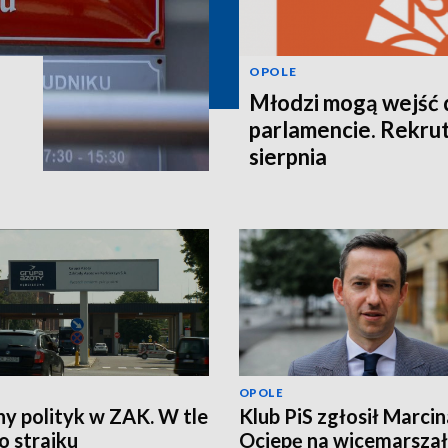
OPOLE
Młodzi mogą wejść 
parlamencie. Rekrut
sierpnia
OPOLE
ny polityk w ZAK. W tle
Klub PiS zgłosił Marcin
 strajku
Ociepę na wicemarsza