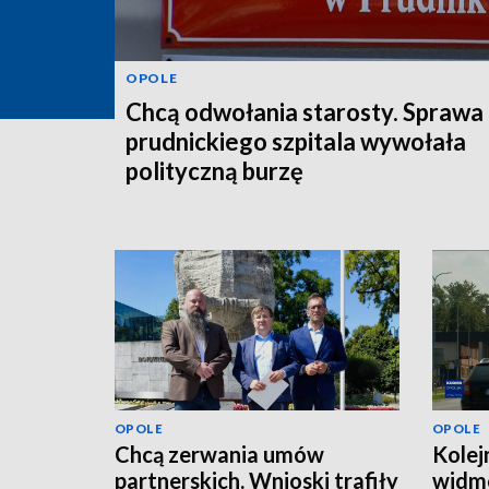
OPOLE
Chcą odwołania starosty. Sprawa
prudnickiego szpitala wywołała
polityczną burzę
OPOLE
OPOLE
Chcą zerwania umów
Kolej
partnerskich. Wnioski trafiły
widmo