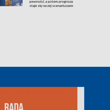
pewności, a potem prognoza
staje się raczej scenariuszem