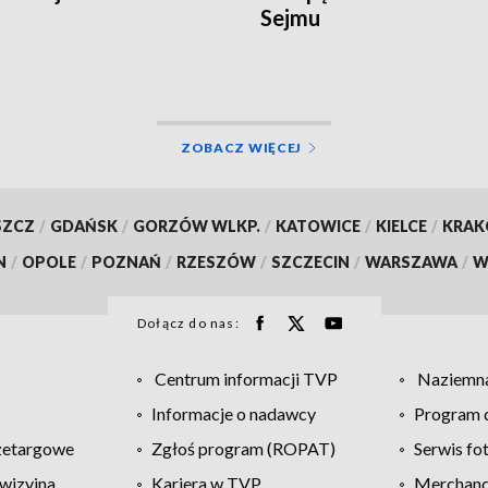
Sejmu
ZOBACZ WIĘCEJ
SZCZ
/
GDAŃSK
/
GORZÓW WLKP.
/
KATOWICE
/
KIELCE
/
KRA
N
/
OPOLE
/
POZNAŃ
/
RZESZÓW
/
SZCZECIN
/
WARSZAWA
/
W
Dołącz do nas:
Centrum informacji TVP
Naziemna
Informacje o nadawcy
Program d
zetargowe
Zgłoś program (ROPAT)
Serwis fo
wizyjna
Kariera w TVP
Merchandi