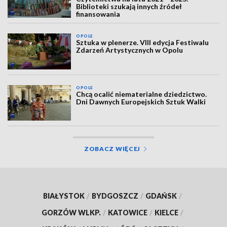
Biblioteki szukają innych źródeł
finansowania
OPOLE
Sztuka w plenerze. VIII edycja Festiwalu
Zdarzeń Artystycznych w Opolu
OPOLE
Chcą ocalić niematerialne dziedzictwo.
Dni Dawnych Europejskich Sztuk Walki
ZOBACZ WIĘCEJ
BIAŁYSTOK
/
BYDGOSZCZ
/
GDAŃSK
/
GORZÓW WLKP.
/
KATOWICE
/
KIELCE
/