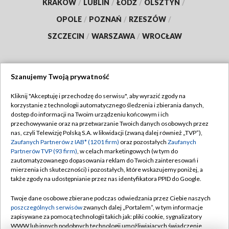
KRAKÓW
/
LUBLIN
/
ŁÓDŹ
/
OLSZTYN
/
OPOLE
/
POZNAŃ
/
RZESZÓW
/
SZCZECIN
/
WARSZAWA
/
WROCŁAW
Szanujemy Twoją prywatność
Dołącz do nas:
Kliknij "Akceptuję i przechodzę do serwisu", aby wyrazić zgody na
korzystanie z technologii automatycznego śledzenia i zbierania danych,
TVP
dostęp do informacji na Twoim urządzeniu końcowym i ich
Abonament TVP
przechowywanie oraz na przetwarzanie Twoich danych osobowych przez
Regulamin TVP
nas, czyli Telewizję Polską S.A. w likwidacji (zwaną dalej również „TVP”),
Emisja w TVP
Zaufanych Partnerów z IAB* (1201 firm)
oraz pozostałych
Zaufanych
Polityka prywatności
Partnerów TVP (93 firm)
, w celach marketingowych (w tym do
Centrum informacji TVP
Moje zgody
zautomatyzowanego dopasowania reklam do Twoich zainteresowań i
mierzenia ich skuteczności) i pozostałych, które wskazujemy poniżej, a
Naziemna Telewizja Cyfrowa
Pomoc
także zgody na udostępnianie przez nas identyfikatora PPID do Google.
Sklep TVP
Biuro reklamy
Twoje dane osobowe zbierane podczas odwiedzania przez Ciebie naszych
Rada Programowa
poszczególnych serwisów
zwanych dalej „Portalem”, w tym informacje
Kontakt
zapisywane za pomocą technologii takich jak: pliki cookie, sygnalizatory
System NOS
WWW lub innych podobnych technologii umożliwiających świadczenie