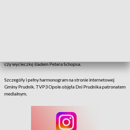
uczniowie z Czech. W czwartek, ruszy turniej szachowy oraz
turniej tenisa ziemnego. Hat-trick sportowych wydarzeń
podczas sześciodniowych obchodów skompletuje coroczny
Streetball Prudnik, rozegrany na Orliku w parku miejskim.
Nie tylko jednak sportem i muzyką będzie żyć Prudnik. W
środę i czwartek zaplanowano między innymi występy
artystyczne Prudnickiego Uniwersytetu Trzeciego Wieku
czy wycieczkę śladem Petera Schopsa.
Szczegóły i pełny harmonogram na stronie internetowej
Gminy Prudnik. TVP3 Opole objęła Dni Prudnika patronatem
medialnym.