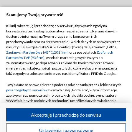
Szanujemy Twoją prywatność
Dołącz do nas:
Kliknij "Akceptuję i przechodzę do serwisu", aby wyrazić zgody na
korzystanie z technologii automatycznego śledzenia i zbierania danych,
TVP
dostęp do informacji na Twoim urządzeniu końcowym i ich
Abonament TVP
przechowywanie oraz na przetwarzanie Twoich danych osobowych przez
Regulamin TVP
nas, czyli Telewizję Polską S.A. w likwidacji (zwaną dalej również „TVP”),
Emisja w TVP
Zaufanych Partnerów z IAB* (1201 firm)
oraz pozostałych
Zaufanych
Polityka prywatności
Partnerów TVP (93 firm)
, w celach marketingowych (w tym do
Centrum informacji TVP
Moje zgody
zautomatyzowanego dopasowania reklam do Twoich zainteresowań i
mierzenia ich skuteczności) i pozostałych, które wskazujemy poniżej, a
Naziemna Telewizja Cyfrowa
Pomoc
także zgody na udostępnianie przez nas identyfikatora PPID do Google.
Sklep TVP
Biuro reklamy
Twoje dane osobowe zbierane podczas odwiedzania przez Ciebie naszych
Rada Programowa
poszczególnych serwisów
zwanych dalej „Portalem”, w tym informacje
Kontakt
zapisywane za pomocą technologii takich jak: pliki cookie, sygnalizatory
System NOS
WWW lub innych podobnych technologii umożliwiających świadczenie
dopasowanych i bezpiecznych usług, personalizację treści oraz reklam,
Informacje o nadawcy
Kanały
udostępnianie funkcji mediów społecznościowych oraz analizowanie
Akceptuję i przechodzę do serwisu
ruchu w Internecie.
Program dla prasy
©2026 Telewizja Polska S.A. w likwidacji
Biuro Reklamy
Twoje dane osobowe zbierane podczas odwiedzania przez Ciebie
Ustawienia zaawansowane