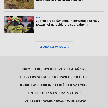
OPOLE
Alarm przed świtem. Interwencja straży
pożarnej na oddziale szpitalnym
ZOBACZ WIĘCEJ
BIAŁYSTOK
/
BYDGOSZCZ
/
GDAŃSK
/
GORZÓW WLKP.
/
KATOWICE
/
KIELCE
/
KRAKÓW
/
LUBLIN
/
ŁÓDŹ
/
OLSZTYN
/
OPOLE
/
POZNAŃ
/
RZESZÓW
/
SZCZECIN
/
WARSZAWA
/
WROCŁAW