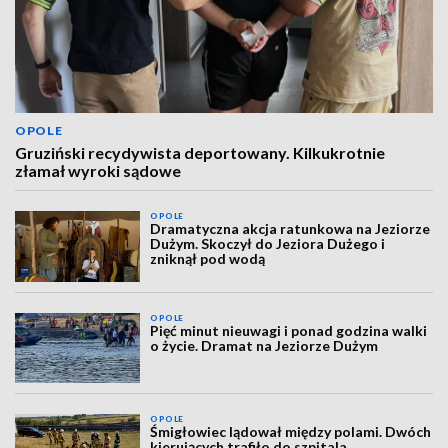
OPOLE
Gruziński recydywista deportowany. Kilkukrotnie
złamał wyroki sądowe
OPOLE
Dramatyczna akcja ratunkowa na Jeziorze
Dużym. Skoczył do Jeziora Dużego i
zniknął pod wodą
OPOLE
Pięć minut nieuwagi i ponad godzina walki
o życie. Dramat na Jeziorze Dużym
OPOLE
Śmigłowiec lądował między polami. Dwóch
kierujących trafiło do szpitala