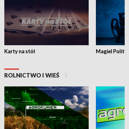
Karty na stół
Magiel Polity
ROLNICTWO I WIEŚ