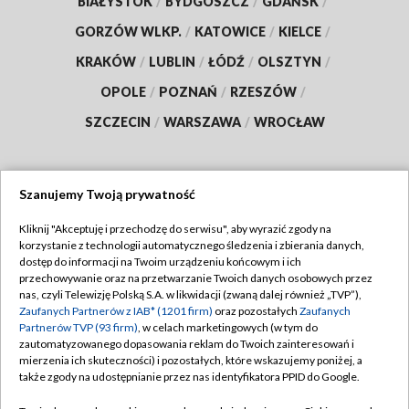
BIAŁYSTOK
/
BYDGOSZCZ
/
GDAŃSK
/
GORZÓW WLKP.
/
KATOWICE
/
KIELCE
/
KRAKÓW
/
LUBLIN
/
ŁÓDŹ
/
OLSZTYN
/
OPOLE
/
POZNAŃ
/
RZESZÓW
/
SZCZECIN
/
WARSZAWA
/
WROCŁAW
Szanujemy Twoją prywatność
Dołącz do nas:
Kliknij "Akceptuję i przechodzę do serwisu", aby wyrazić zgody na
korzystanie z technologii automatycznego śledzenia i zbierania danych,
TVP
dostęp do informacji na Twoim urządzeniu końcowym i ich
Abonament TVP
przechowywanie oraz na przetwarzanie Twoich danych osobowych przez
Regulamin TVP
nas, czyli Telewizję Polską S.A. w likwidacji (zwaną dalej również „TVP”),
Emisja w TVP
Zaufanych Partnerów z IAB* (1201 firm)
oraz pozostałych
Zaufanych
Polityka prywatności
Partnerów TVP (93 firm)
, w celach marketingowych (w tym do
Centrum informacji TVP
Moje zgody
zautomatyzowanego dopasowania reklam do Twoich zainteresowań i
mierzenia ich skuteczności) i pozostałych, które wskazujemy poniżej, a
Naziemna Telewizja Cyfrowa
Pomoc
także zgody na udostępnianie przez nas identyfikatora PPID do Google.
Sklep TVP
Biuro reklamy