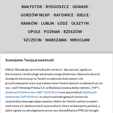
BIAŁYSTOK
/
BYDGOSZCZ
/
GDAŃSK
/
GORZÓW WLKP.
/
KATOWICE
/
KIELCE
/
KRAKÓW
/
LUBLIN
/
ŁÓDŹ
/
OLSZTYN
/
OPOLE
/
POZNAŃ
/
RZESZÓW
/
SZCZECIN
/
WARSZAWA
/
WROCŁAW
Szanujemy Twoją prywatność
Dołącz do nas:
Kliknij "Akceptuję i przechodzę do serwisu", aby wyrazić zgody na
korzystanie z technologii automatycznego śledzenia i zbierania danych,
TVP
dostęp do informacji na Twoim urządzeniu końcowym i ich
Abonament TVP
przechowywanie oraz na przetwarzanie Twoich danych osobowych przez
Regulamin TVP
nas, czyli Telewizję Polską S.A. w likwidacji (zwaną dalej również „TVP”),
Emisja w TVP
Zaufanych Partnerów z IAB* (1201 firm)
oraz pozostałych
Zaufanych
Polityka prywatności
Partnerów TVP (93 firm)
, w celach marketingowych (w tym do
Centrum informacji TVP
Moje zgody
zautomatyzowanego dopasowania reklam do Twoich zainteresowań i
mierzenia ich skuteczności) i pozostałych, które wskazujemy poniżej, a
Naziemna Telewizja Cyfrowa
Pomoc
także zgody na udostępnianie przez nas identyfikatora PPID do Google.