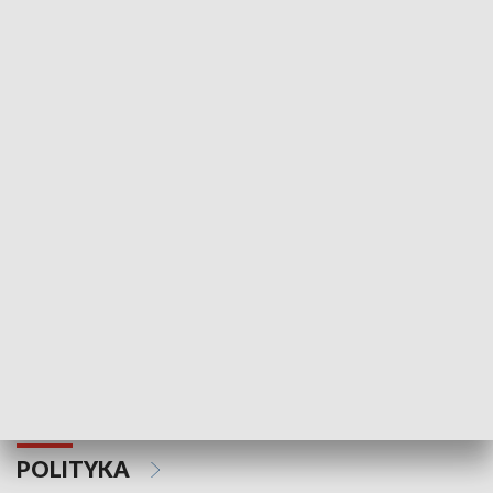
Wejściówka
Zakładka
MNIEJSZOŚCI
Schlesien Journal
POLITYKA