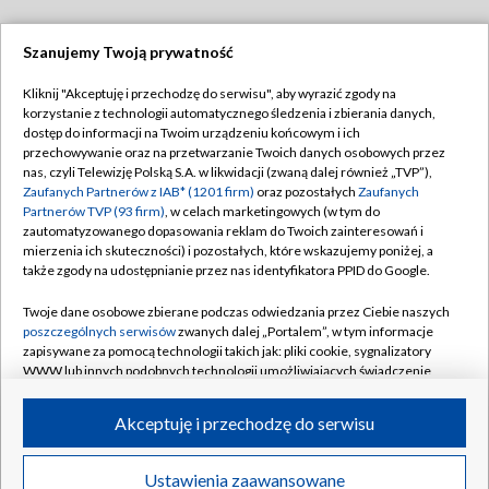
Szanujemy Twoją prywatność
Dołącz do nas:
Kliknij "Akceptuję i przechodzę do serwisu", aby wyrazić zgody na
korzystanie z technologii automatycznego śledzenia i zbierania danych,
TVP
dostęp do informacji na Twoim urządzeniu końcowym i ich
Abonament TVP
przechowywanie oraz na przetwarzanie Twoich danych osobowych przez
Regulamin TVP
nas, czyli Telewizję Polską S.A. w likwidacji (zwaną dalej również „TVP”),
Emisja w TVP
Zaufanych Partnerów z IAB* (1201 firm)
oraz pozostałych
Zaufanych
Polityka prywatności
Partnerów TVP (93 firm)
, w celach marketingowych (w tym do
Centrum informacji TVP
Moje zgody
zautomatyzowanego dopasowania reklam do Twoich zainteresowań i
mierzenia ich skuteczności) i pozostałych, które wskazujemy poniżej, a
Naziemna Telewizja Cyfrowa
Pomoc
także zgody na udostępnianie przez nas identyfikatora PPID do Google.
Sklep TVP
Biuro reklamy
Twoje dane osobowe zbierane podczas odwiedzania przez Ciebie naszych
Rada Programowa
poszczególnych serwisów
zwanych dalej „Portalem”, w tym informacje
Kontakt
zapisywane za pomocą technologii takich jak: pliki cookie, sygnalizatory
System NOS
WWW lub innych podobnych technologii umożliwiających świadczenie
dopasowanych i bezpiecznych usług, personalizację treści oraz reklam,
Informacje o nadawcy
Kanały
udostępnianie funkcji mediów społecznościowych oraz analizowanie
Akceptuję i przechodzę do serwisu
ruchu w Internecie.
Program dla prasy
©2026 Telewizja Polska S.A. w likwidacji
Biuro Reklamy
Twoje dane osobowe zbierane podczas odwiedzania przez Ciebie
Ustawienia zaawansowane