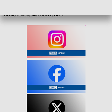
zostawić psa na balkonie, bo zwierzę robiło bałagan w
mieszkaniu.
Kobiecie grozi do 3 lat pozbawienia wolności
za znęcanie się nad zwierzęciem.