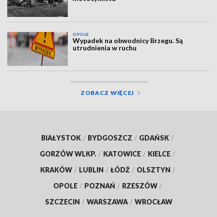
OPOLE
Wypadek na obwodnicy Brzegu. Są
utrudnienia w ruchu
ZOBACZ WIĘCEJ
BIAŁYSTOK
/
BYDGOSZCZ
/
GDAŃSK
/
GORZÓW WLKP.
/
KATOWICE
/
KIELCE
/
KRAKÓW
/
LUBLIN
/
ŁÓDŹ
/
OLSZTYN
/
OPOLE
/
POZNAŃ
/
RZESZÓW
/
SZCZECIN
/
WARSZAWA
/
WROCŁAW