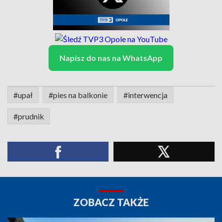
Napisz do nas na WhatsApp
#upał
#pies na balkonie
#interwencja
#prudnik
ZOBACZ TAKŻE