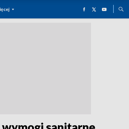
ęcej
a wymogi sanitarne