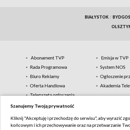
BIAŁYSTOK
/
BYDGO
OLSZTY
Abonament TVP
Emisja w TVP
Rada Programowa
System NOS
Biuro Reklamy
Ogłoszenie pr
Oferta Handlowa
Akademia Tele
Telegazeta ogłoszenia
Szanujemy Twoją prywatność
Regulamin TVP
Kliknij "Akceptuję i przechodzę do serwisu", aby wyrazić zg
końcowym i ich przechowywanie oraz na przetwarzanie Twoich