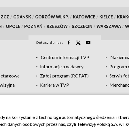
SZCZ
/
GDAŃSK
/
GORZÓW WLKP.
/
KATOWICE
/
KIELCE
/
KRA
N
/
OPOLE
/
POZNAŃ
/
RZESZÓW
/
SZCZECIN
/
WARSZAWA
/
W
Dołącz do nas:
Centrum informacji TVP
Naziemna
Informacje o nadawcy
Program d
zetargowe
Zgłoś program (ROPAT)
Serwis fo
wizyjna
Kariera w TVP
Merchandi
Polityka prywatności
Moje zgody
Pomoc
Biuro re
ody na korzystanie z technologii automatycznego śledzenia i zbie
 danych osobowych przez nas, czyli Telewizję Polską S.A. w likw