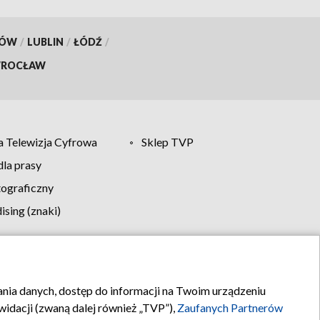
KÓW
/
LUBLIN
/
ŁÓDŹ
/
ROCŁAW
 Telewizja Cyfrowa
Sklep TVP
la prasy
tograficzny
sing (znaki)
klamy
Kontakt
rania danych, dostęp do informacji na Twoim urządzeniu
idacji (zwaną dalej również „TVP”),
Zaufanych Partnerów