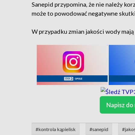
Sanepid przypomina, że nie należy korz
może to powodować negatywne skutki
W przypadku zmian jakości wody mają
Napisz do
#kontrola kąpielisk
#sanepid
#jako