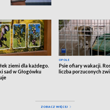
OPOLE
ek ziemi dla każdego.
Psie ofiary wakacji. Ro
ki sad w Głogówku
liczba porzuconych zwi
uje
ZOBACZ WIĘCEJ