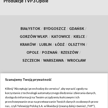
Produkcje TVP3 Opole
BIAŁYSTOK
/
BYDGOSZCZ
/
GDAŃSK
/
GORZÓW WLKP.
/
KATOWICE
/
KIELCE
/
KRAKÓW
/
LUBLIN
/
ŁÓDŹ
/
OLSZTYN
/
OPOLE
/
POZNAŃ
/
RZESZÓW
/
SZCZECIN
/
WARSZAWA
/
WROCŁAW
Szanujemy Twoją prywatność
Dołącz do nas:
Kliknij "Akceptuję i przechodzę do serwisu", aby wyrazić zgody na
korzystanie z technologii automatycznego śledzenia i zbierania danych,
TVP
dostęp do informacji na Twoim urządzeniu końcowym i ich
Abonament TVP
przechowywanie oraz na przetwarzanie Twoich danych osobowych przez
Regulamin TVP
nas, czyli Telewizję Polską S.A. w likwidacji (zwaną dalej również „TVP”),