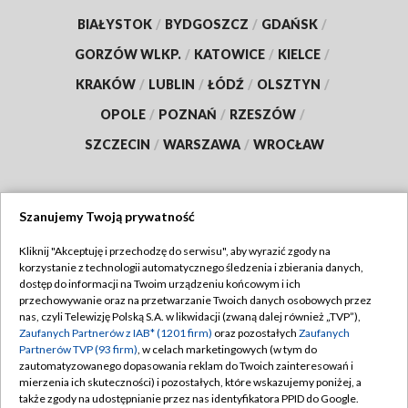
BIAŁYSTOK
/
BYDGOSZCZ
/
GDAŃSK
/
GORZÓW WLKP.
/
KATOWICE
/
KIELCE
/
KRAKÓW
/
LUBLIN
/
ŁÓDŹ
/
OLSZTYN
/
OPOLE
/
POZNAŃ
/
RZESZÓW
/
SZCZECIN
/
WARSZAWA
/
WROCŁAW
Szanujemy Twoją prywatność
Dołącz do nas:
Kliknij "Akceptuję i przechodzę do serwisu", aby wyrazić zgody na
korzystanie z technologii automatycznego śledzenia i zbierania danych,
TVP
dostęp do informacji na Twoim urządzeniu końcowym i ich
Abonament TVP
przechowywanie oraz na przetwarzanie Twoich danych osobowych przez
Regulamin TVP
nas, czyli Telewizję Polską S.A. w likwidacji (zwaną dalej również „TVP”),
Emisja w TVP
Zaufanych Partnerów z IAB* (1201 firm)
oraz pozostałych
Zaufanych
Polityka prywatności
Partnerów TVP (93 firm)
, w celach marketingowych (w tym do
Centrum informacji TVP
Moje zgody
zautomatyzowanego dopasowania reklam do Twoich zainteresowań i
mierzenia ich skuteczności) i pozostałych, które wskazujemy poniżej, a
Naziemna Telewizja Cyfrowa
Pomoc
także zgody na udostępnianie przez nas identyfikatora PPID do Google.