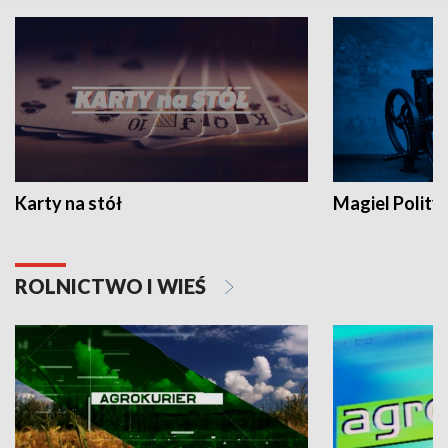
Karty na stół
Magiel Polity
ROLNICTWO I WIEŚ