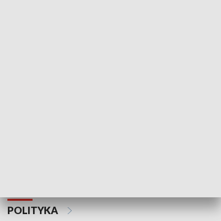
Wejściówka
Zakładka
MNIEJSZOŚCI
Schlesien Journal
POLITYKA