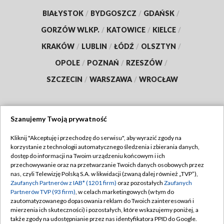
BIAŁYSTOK
/
BYDGOSZCZ
/
GDAŃSK
/
GORZÓW WLKP.
/
KATOWICE
/
KIELCE
/
KRAKÓW
/
LUBLIN
/
ŁÓDŹ
/
OLSZTYN
/
OPOLE
/
POZNAŃ
/
RZESZÓW
/
SZCZECIN
/
WARSZAWA
/
WROCŁAW
Szanujemy Twoją prywatność
Dołącz do nas:
Kliknij "Akceptuję i przechodzę do serwisu", aby wyrazić zgody na
korzystanie z technologii automatycznego śledzenia i zbierania danych,
TVP
dostęp do informacji na Twoim urządzeniu końcowym i ich
Abonament TVP
przechowywanie oraz na przetwarzanie Twoich danych osobowych przez
Regulamin TVP
nas, czyli Telewizję Polską S.A. w likwidacji (zwaną dalej również „TVP”),
Emisja w TVP
Zaufanych Partnerów z IAB* (1201 firm)
oraz pozostałych
Zaufanych
Polityka prywatności
Partnerów TVP (93 firm)
, w celach marketingowych (w tym do
Centrum informacji TVP
Moje zgody
zautomatyzowanego dopasowania reklam do Twoich zainteresowań i
mierzenia ich skuteczności) i pozostałych, które wskazujemy poniżej, a
Naziemna Telewizja Cyfrowa
Pomoc
także zgody na udostępnianie przez nas identyfikatora PPID do Google.