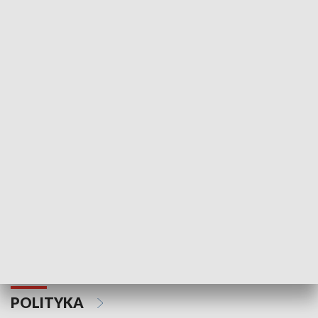
Wejściówka
Zakładka
MNIEJSZOŚCI
Schlesien Journal
POLITYKA