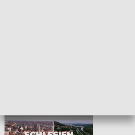
KULTURA I SZTUKA
Wejściówka
Zakładka
MNIEJSZOŚCI