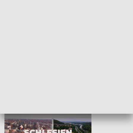
KULTURA I SZTUKA
Wejściówka
Zakładka
MNIEJSZOŚCI