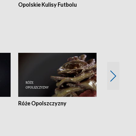
Opolskie Kulisy Futbolu
Złote chwile
sportu
Róże Opolszczyzny
Czas report