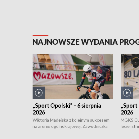
NAJNOWSZE WYDANIA PR
„Sport Opolski” – 6 sierpnia
„Sport 
2026
2026
Wiktoria Madejska z kolejnym sukcesem
MGKS Cuk
na arenie ogólnokrajowej. Zawodniczka
lecie ist
Klubu Kolarskiego Ziemia Brzeska
odbył się
została podwójna Mistrzynią Polski
również o