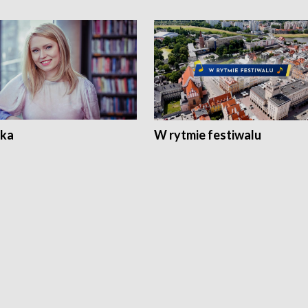
ka
W rytmie festiwalu