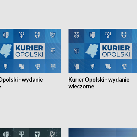
h Mistrzostw w siatkówce
w ramach Ligi Narodów. Rywalizacja
 amatorów w Opolu oraz o
odbyła się w węgierskim Szolnok.
lejarza Opole. Zapraszamy!
Opolski - wydanie
Kurier Opolski - wydanie
e
wieczorne