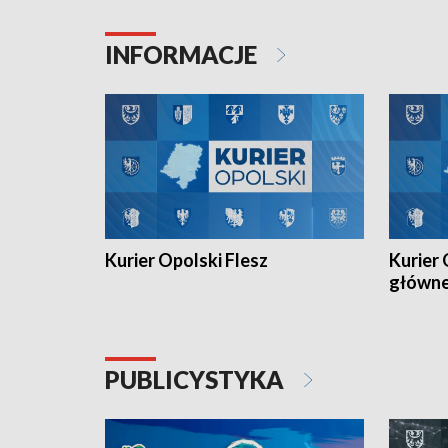
Juniorów Młodszych w kolarstwie
Otwartyc
torowym.
plażowej
INFORMACJE
meczu Ko
Kurier Opolski Flesz
Kurier 
główn
PUBLICYSTYKA