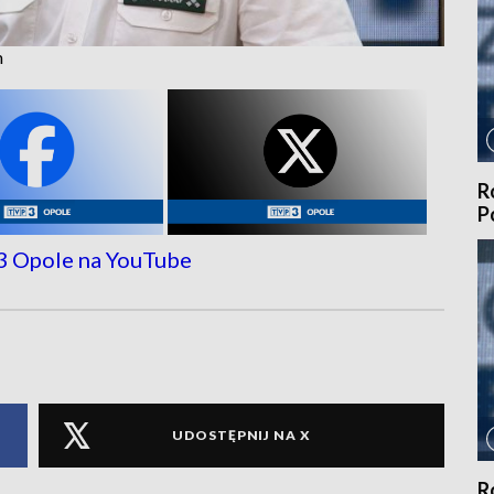
m
R
P
UDOSTĘPNIJ NA X
R