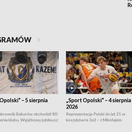
R
OGRAMÓW
Opolski” – 5 sierpnia
„Sport Opolski” – 4 sierpnia
2026
rownik Baborów obchodził 80-
Reprezentacja Polski do lat 21 w
nienia klubu. Wyjątkowy jubileusz
koszykówce 3x3 – z Mikołajem
 na sportowo. W programie
Kowalczykiem z opolskiego AZS-u 
 turnieju eliminacyjnym
składzie - wygrała dwa z trzech tur