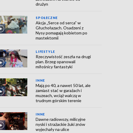
drużyn
SPOŁECZNE
Akcja „Serce od serca” w
Głuchołazach. Osadzeni z
Nysy pomagają kobietom po
mastektomii
LIFESTYLE
Rzeczywistość zeszła na drugi
plan. Brzeg opanowali
miłośnicy fantastyki
INNE
Mają po 40, a nawet 50 lat, ale
zamiast stać w garażach i
muzeach, wciąż walczą w
trudnym górskim terenie
INNE
Dawne radiowozy, milicyjne
nyski i strażackie żuki znów
wyjechały na ulice