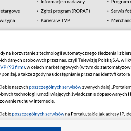
Informacje o nadawcy
Program d
zetargowe
Zgłoś program (ROPAT)
Serwis fo
wizyjna
Kariera w TVP
Merchandi
Polityka prywatności
Moje zgody
Pomoc
Biuro re
ody na korzystanie z technologii automatycznego śledzenia i zbie
 danych osobowych przez nas, czyli Telewizję Polską S.A. w likw
VP (93 firm)
, w celach marketingowych (w tym do zautomatyzow
 poniżej, a także zgody na udostępnianie przez nas identyfikator
Ciebie naszych
poszczególnych serwisów
zwanych dalej „Portalem
obnych technologii umożliwiających świadczenie dopasowanych i be
zowanie ruchu w Internecie.
Ciebie
poszczególnych serwisów
na Portalu, takie jak adresy IP, 
sach Portalu czy historia odwiedzin będą przetwarzane przez TV
ji: przechowywania informacji na urządzeniu lub dostęp do nich,
©2026 Telewizja Polska S.A. w likwidacji