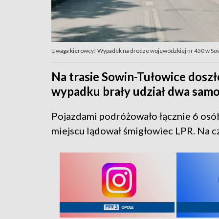
Uwaga kierowcy! Wypadek na drodze wojewódzkiej nr 450 w Sowin
Na trasie Sowin-Tułowice dosz
wypadku brały udział dwa samo
Pojazdami podróżowało łącznie 6 osó
miejscu lądował śmigłowiec LPR. Na c