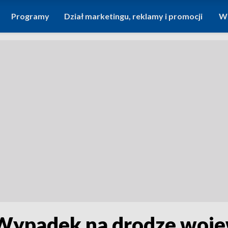
Programy
Dział marketingu, reklamy i promocji
Wi
Wypadek na drodze woje