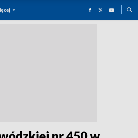
ęcej
wódzkiej nr 450 w