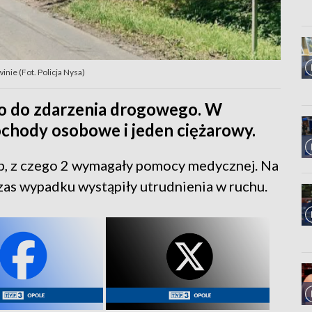
ie (Fot. Policja Nysa)
ło do zdarzenia drogowego. W
chody osobowe i jeden ciężarowy.
b, z czego 2 wymagały pomocy medycznej. Na
zas wypadku wystąpiły utrudnienia w ruchu.