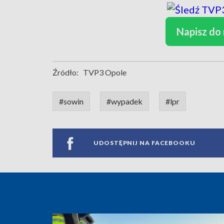
Napisz do
Źródło:
TVP3 Opole
#sowin
#wypadek
#lpr
UDOSTĘPNIJ NA FACEBOOKU