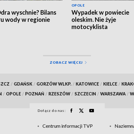
OPOLE
dra wyschnie? Bilans
Wypadek w powiecie
u wody w regionie
oleskim. Nie żyje
motocyklista
ZOBACZ WIĘCEJ
SZCZ
/
GDAŃSK
/
GORZÓW WLKP.
/
KATOWICE
/
KIELCE
/
KRA
N
/
OPOLE
/
POZNAŃ
/
RZESZÓW
/
SZCZECIN
/
WARSZAWA
/
W
Dołącz do nas:
Centrum informacji TVP
Naziemna