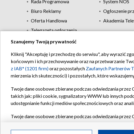
Rada Programowa
System NOS
Biuro Reklamy
Ogłoszenie pr
Oferta Handlowa
Akademia Tele
Telegazeta ogłoszenia
Szanujemy Twoją prywatność
Regulamin TVP
Kliknij "Akceptuję i przechodzę do serwisu", aby wyrazić zg
końcowym i ich przechowywanie oraz na przetwarzanie Twoich
z IAB* (1201 firm)
oraz pozostałych
Zaufanych Partnerów T
mierzenia ich skuteczności) i pozostałych, które wskazujemy
Twoje dane osobowe zbierane podczas odwiedzania przez 
takich jak: pliki cookie, sygnalizatory WWW lub innych pod
udostępnianie funkcji mediów społecznościowych oraz anali
Twoje dane osobowe zbierane podczas odwiedzania przez 
plików cookie, informacje o Twoich wyszukiwaniach w serwi
Partnerów TVP
dla realizacji następujących celów i funkc