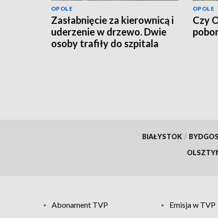
OPOLE
OPOLE
Zasłabnięcie za kierownicą i
Czy O
uderzenie w drzewo. Dwie
pobor
osoby trafiły do szpitala
BIAŁYSTOK
/
BYDGO
OLSZTY
Abonament TVP
Emisja w TVP