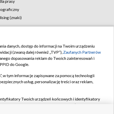
la prasy
tograficzny
sing (znaki)
klamy
Kontakt
rania danych, dostęp do informacji na Twoim urządzeniu
idacji (zwaną dalej również „TVP”),
Zaufanych Partnerów
anego dopasowania reklam do Twoich zainteresowań i
a PPID do Google.
”, w tym informacje zapisywane za pomocą technologii
zpiecznych usług, personalizację treści oraz reklam,
identyfikatory Twoich urządzeń końcowych i identyfikatory
P,
Zaufanych Partnerów z IAB
oraz pozostałych
Zaufanych
 wyboru podstawowych reklam, wyboru spersonalizowanych